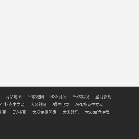
网站地图
谷歌地图
RSS订阅
千亿影视
星河影视
PT扑克中文网
大發體育
蜗牛电竞
APL扑克中文网
扑克
EV扑克
大发专属优惠
大发娱乐
大发幸运转盘