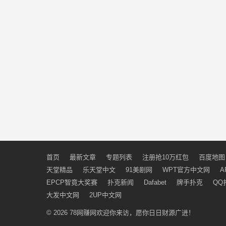
首页
最新文章
专题列表
注册抢10万红包
百度地图
天堂精品
乐天堂中文
91美剧网
WPT官方中文网
A
EPCP智竟大奖赛
扑克新闻
Dafabet
牌手扑克
QQ
大发中文网
2UP中文网
© 2026
78网赚网
欢迎你来访，愿你日日财源广进！