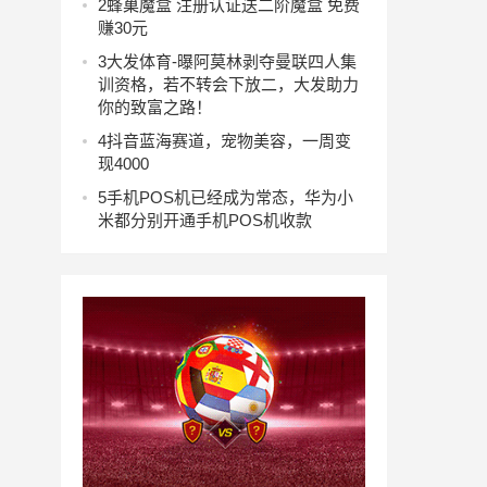
2
蜂巢魔盒 注册认证送二阶魔盒 免费
赚30元
3
大发体育-曝阿莫林剥夺曼联四人集
训资格，若不转会下放二，大发助力
你的致富之路！
4
抖音蓝海赛道，宠物美容，一周变
现4000
5
手机POS机已经成为常态，华为小
米都分别开通手机POS机收款