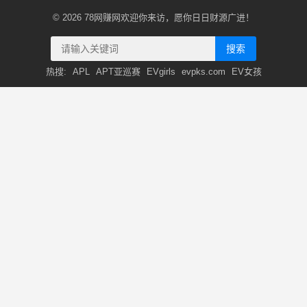
© 2026
78网赚网
欢迎你来访，愿你日日财源广进！
搜索
热搜:
APL
APT亚巡赛
EVgirls
evpks.com
EV女孩