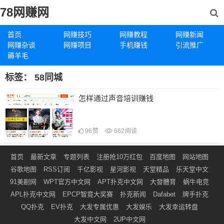
78网赚网
首页
网赚技巧
网赚教程
网赚新闻
网赚杂谈
网赚项目
手机赚钱
引流推广
薅羊毛
标签：
58同城
怎样通过声音培训赚钱
96
赞
662
阅读
首页
最新文章
专题列表
注册抢10万红包
百度地图
网站地图
谷歌地图
RSS订阅
千亿影视
星河影视
天堂精品
乐天堂中文
91美剧网
WPT官方中文网
APT扑克中文网
大發體育
蜗牛电竞
APL扑克中文网
EPCP智竟大奖赛
扑克新闻
Dafabet
牌手扑克
QQ扑克
EV扑克
大发专属优惠
大发娱乐
大发幸运转盘
大发中文网
2UP中文网