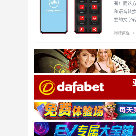
有）而这
和语音转
要的文字
•
网赚教程