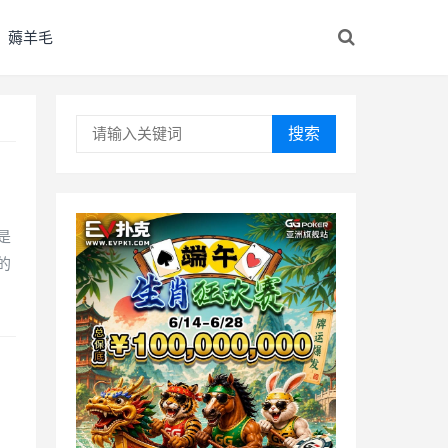
薅羊毛
搜索
是
的