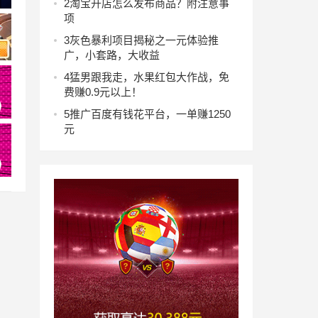
2
淘宝开店怎么发布商品？附注意事
项
3
灰色暴利项目揭秘之一元体验推
广，小套路，大收益
4
猛男跟我走，水果红包大作战，免
费赚0.9元以上！
5
推广百度有钱花平台，一单赚1250
元