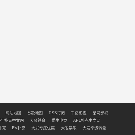
网站地图
谷歌地图
RSS订阅
千亿影视
星河影视
PT扑克中文网
大發體育
蜗牛电竞
APL扑克中文网
扑克
EV扑克
大发专属优惠
大发娱乐
大发幸运转盘