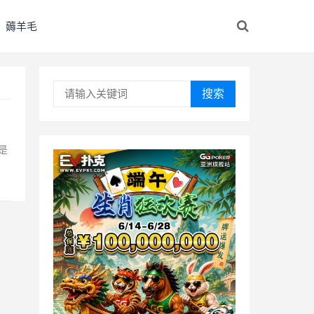
薅羊毛
搜索
是