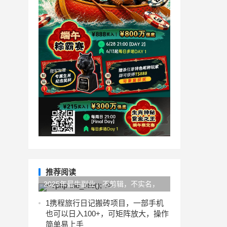
推荐阅读
​2025年最牛副业，不剪辑，不实名，
零学费，零粉可做，领取视频直接发
1
携程旅行日记搬砖项目，一部手机
也可以日入100+，可矩阵放大，操作
布，有播放就有收益
简单易上手