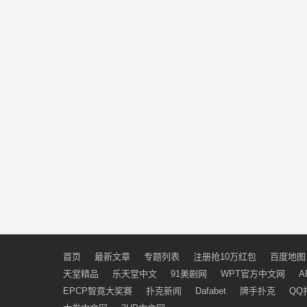
首页
最新文章
专题列表
注册抢10万红包
百度地图
天堂精品
乐天堂中文
91美剧网
WPT官方中文网
A
EPCP智竟大奖赛
扑克新闻
Dafabet
牌手扑克
QQ