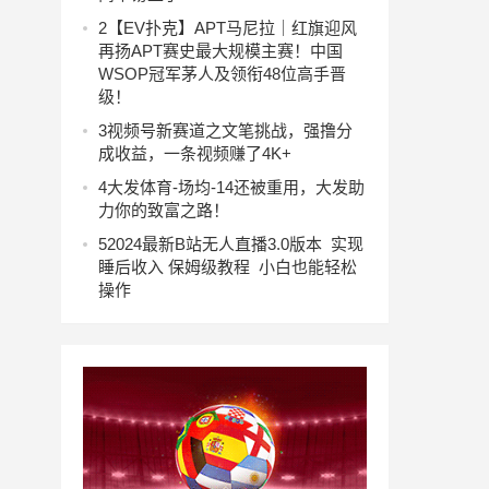
2
【EV扑克】APT马尼拉｜红旗迎风
再扬APT赛史最大规模主赛！中国
WSOP冠军茅人及领衔48位高手晋
级！
3
视频号新赛道之文笔挑战，强撸分
成收益，一条视频赚了4K+
4
大发体育-场均-14还被重用，大发助
力你的致富之路！
5
2024最新B站无人直播3.0版本 实现
睡后收入 保姆级教程 小白也能轻松
操作