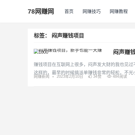
78网赚网
首页
网赚技巧
网赚教程
标签：
闷声赚钱项目
闷声赚钱
赚钱项目在互联网上很多，闷声发大财的我也见过
这样的，最早的时候搞派单赚钱非常的轻松，不光
•
网赚新闻
2023年2月10日
34
赞
484
阅读