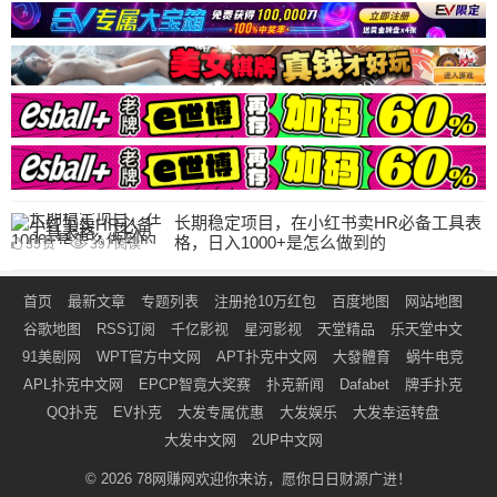
长期稳定项目，在小红书卖HR必备工具表
格，日入1000+是怎么做到的
35
赞
397
阅读
首页
最新文章
专题列表
注册抢10万红包
百度地图
网站地图
谷歌地图
RSS订阅
千亿影视
星河影视
天堂精品
乐天堂中文
91美剧网
WPT官方中文网
APT扑克中文网
大發體育
蜗牛电竞
APL扑克中文网
EPCP智竟大奖赛
扑克新闻
Dafabet
牌手扑克
QQ扑克
EV扑克
大发专属优惠
大发娱乐
大发幸运转盘
大发中文网
2UP中文网
© 2026
78网赚网
欢迎你来访，愿你日日财源广进！