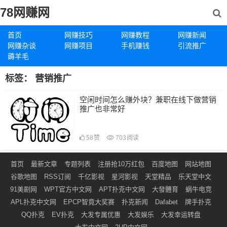
78网赚网
首页
网赚技巧
网赚教程
网赚新闻
网赚杂谈
网赚项目
手机赚钱
引流推广
薅羊毛
标签：
营销推广
空闲时间怎么赚外块？兼职在线下做营销
推广也非常好
58
赞
703
阅读
首页
最新文章
专题列表
注册抢10万红包
百度地图
网站地图
谷歌地图
RSS订阅
千亿影视
星河影视
天堂精品
乐天堂中文
91美剧网
WPT官方中文网
APT扑克中文网
大發體育
蜗牛电竞
APL扑克中文网
EPCP智竟大奖赛
扑克新闻
Dafabet
牌手扑克
QQ扑克
EV扑克
大发专属优惠
大发娱乐
大发幸运转盘