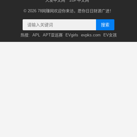
大发中文网
2UP中文网
© 2026
78网赚网
欢迎你来访，愿你日日财源广进！
搜索
热搜:
APL
APT亚巡赛
EVgirls
evpks.com
EV女孩