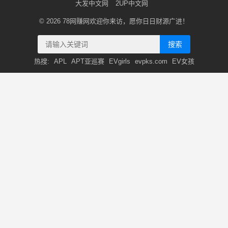
大发中文网
2UP中文网
© 2026
78网赚网
欢迎你来访，愿你日日财源广进！
搜索
热搜:
APL
APT亚巡赛
EVgirls
evpks.com
EV女孩