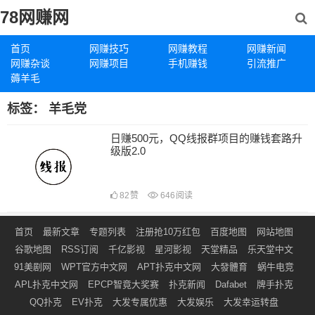
78网赚网
首页
网赚技巧
网赚教程
网赚新闻
网赚杂谈
网赚项目
手机赚钱
引流推广
薅羊毛
标签：
羊毛党
日赚500元，QQ线报群项目的赚钱套路升
级版2.0
82
赞
646
阅读
首页
最新文章
专题列表
注册抢10万红包
百度地图
网站地图
谷歌地图
RSS订阅
千亿影视
星河影视
天堂精品
乐天堂中文
91美剧网
WPT官方中文网
APT扑克中文网
大發體育
蜗牛电竞
APL扑克中文网
EPCP智竟大奖赛
扑克新闻
Dafabet
牌手扑克
QQ扑克
EV扑克
大发专属优惠
大发娱乐
大发幸运转盘