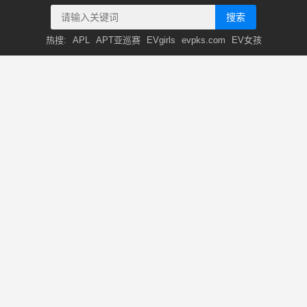
搜索
热搜:
APL
APT亚巡赛
EVgirls
evpks.com
EV女孩