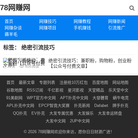
78网赚网
首页
网赚技巧
网赚教程
网赚新闻
网赚杂谈
网赚项目
手机赚钱
引流推广
薅羊毛
标签：
绝密引流技巧
绝密引流技巧：兼职粉，购物粉，创业粉
【公众号付费文章】
31
赞
406
阅读
首页
最新文章
专题列表
注册抢10万红包
百度地图
网站地图
谷歌地图
RSS订阅
千亿影视
星河影视
天堂精品
乐天堂中文
91美剧网
WPT官方中文网
APT扑克中文网
大發體育
蜗牛电竞
APL扑克中文网
EPCP智竟大奖赛
扑克新闻
Dafabet
牌手扑克
QQ扑克
EV扑克
大发专属优惠
大发娱乐
大发幸运转盘
大发中文网
2UP中文网
© 2026
78网赚网
欢迎你来访，愿你日日财源广进！