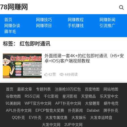
78网赚网
首页
网赚技巧
网赚教程
网赚新闻
网赚杂谈
网赚项目
手机赚钱
引流推广
薅羊毛
标签：
红包即时通讯
外面搭建一套4K+的红包即时通讯（H5+安
卓+IOS)客户端视频教程
42
赞
449
阅读
首页
最新文章
专题列表
注册抢10万红包
百度地图
网站地图
谷歌地图
RSS订阅
千亿影视
星河影视
天堂精品
乐天堂中文
91美剧网
WPT官方中文网
APT扑克中文网
大發體育
蜗牛电竞
APL扑克中文网
EPCP智竟大奖赛
扑克新闻
Dafabet
牌手扑克
QQ扑克
EV扑克
大发专属优惠
大发娱乐
大发幸运转盘
大发中文网
2UP中文网