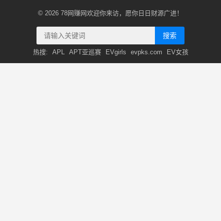
© 2026
78网赚网
欢迎你来访，愿你日日财源广进！
搜索
热搜:
APL
APT亚巡赛
EVgirls
evpks.com
EV女孩