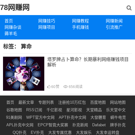
78网赚网
首页
网赚技巧
网赚教程
网赚新闻
网赚杂谈
网赚项目
手机赚钱
引流推广
薅羊毛
标签：
算命
塔罗牌占卜算命？长期暴利网络赚钱项目
解析
60
赞
656
阅读
首页
最新文章
专题列表
注册抢10万红包
百度地图
网站地图
谷歌地图
RSS订阅
千亿影视
星河影视
天堂精品
乐天堂中文
91美剧网
WPT官方中文网
APT扑克中文网
大發體育
蜗牛电竞
APL扑克中文网
EPCP智竟大奖赛
扑克新闻
Dafabet
牌手扑克
QQ扑克
EV扑克
大发专属优惠
大发娱乐
大发幸运转盘