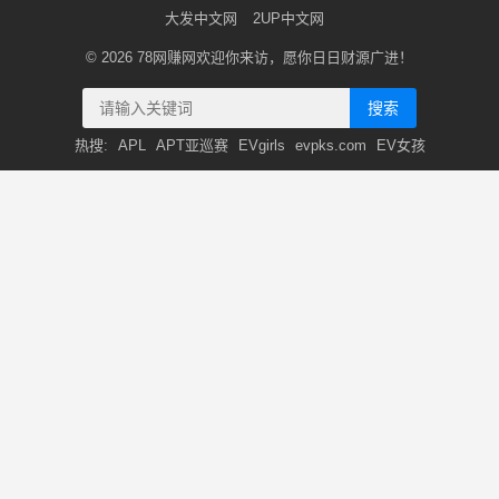
大发中文网
2UP中文网
© 2026
78网赚网
欢迎你来访，愿你日日财源广进！
搜索
热搜:
APL
APT亚巡赛
EVgirls
evpks.com
EV女孩