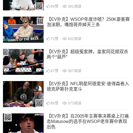
69
赞
391
阅读
【EV扑克】WSOP年度诈唬？250K豪客赛
泡沫期，嘴炮哥弃掉天三条
73
赞
492
阅读
【EV扑克】超级冤家牌，皇家同花顺双杀
两个“葫芦”
87
赞
387
阅读
【EV扑克】NFL明星阿德里安·彼得森卷入
德克萨斯扑克室斗
66
赞
373
阅读
【EV扑克】在2005年主赛事决赛桌上打痛
击Matusow的选手在WSOP老年赛中表现
出色