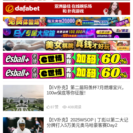
【EV扑克】第二届阳羡杯7月燃爆宜兴，
100w保底等你征服！
87
赞
408
阅读
【EV扑克】2025WSOP | 丁彪以第二大记
分牌打入5万美元奥马哈豪客赛Day2