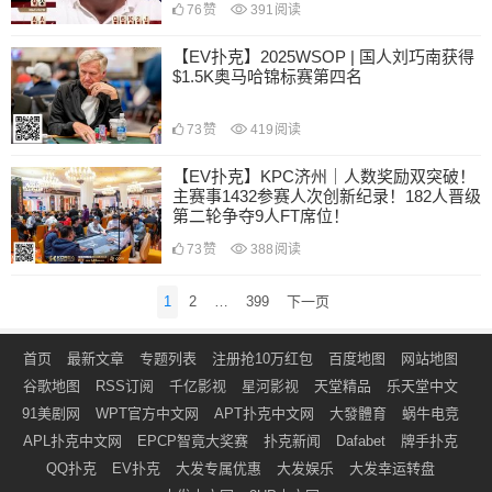
76
赞
391
阅读
【EV扑克】2025WSOP | 国人刘巧南获得
$1.5K奥马哈锦标赛第四名
73
赞
419
阅读
【EV扑克】KPC济州｜人数奖励双突破！
主赛事1432参赛人次创新纪录！182人晋级
第二轮争夺9人FT席位！
73
赞
388
阅读
文
1
2
…
399
下一页
章
导
首页
最新文章
专题列表
注册抢10万红包
百度地图
网站地图
航
谷歌地图
RSS订阅
千亿影视
星河影视
天堂精品
乐天堂中文
91美剧网
WPT官方中文网
APT扑克中文网
大發體育
蜗牛电竞
APL扑克中文网
EPCP智竟大奖赛
扑克新闻
Dafabet
牌手扑克
QQ扑克
EV扑克
大发专属优惠
大发娱乐
大发幸运转盘