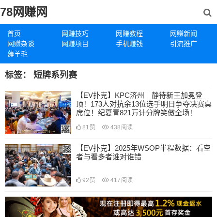
78网赚网
首页
网赚技巧
网赚教程
网赚新闻
网赚杂谈
网赚项目
手机赚钱
引流推广
薅羊毛
标签：
短牌系列赛
【EV扑克】KPC济州｜静待新王加冕登
顶！173人对抗余13位选手明日争夺决赛桌
席位！纪夏青821万计分牌笑傲全场！
81
赞
438
阅读
【EV扑克】2025年WSOP半程数据：看空
者与看多者谁对谁错
92
赞
417
阅读