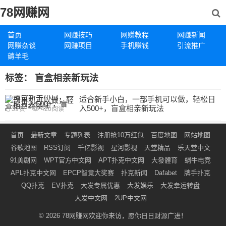
78网赚网
首页
网赚技巧
网赚教程
网赚新闻
网赚杂谈
网赚项目
手机赚钱
引流推广
薅羊毛
标签：
盲盒相亲新玩法
适合新手小白，一部手机可以做，轻松日
入500+，盲盒相亲新玩法
39
赞
420
阅读
首页
最新文章
专题列表
注册抢10万红包
百度地图
网站地图
谷歌地图
RSS订阅
千亿影视
星河影视
天堂精品
乐天堂中文
91美剧网
WPT官方中文网
APT扑克中文网
大發體育
蜗牛电竞
APL扑克中文网
EPCP智竟大奖赛
扑克新闻
Dafabet
牌手扑克
QQ扑克
EV扑克
大发专属优惠
大发娱乐
大发幸运转盘
大发中文网
2UP中文网
© 2026
78网赚网
欢迎你来访，愿你日日财源广进！