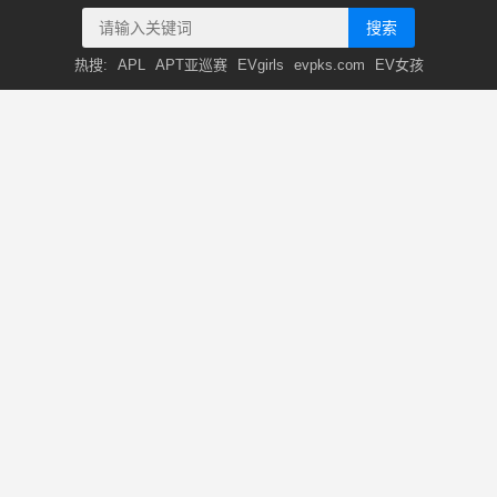
搜索
热搜:
APL
APT亚巡赛
EVgirls
evpks.com
EV女孩