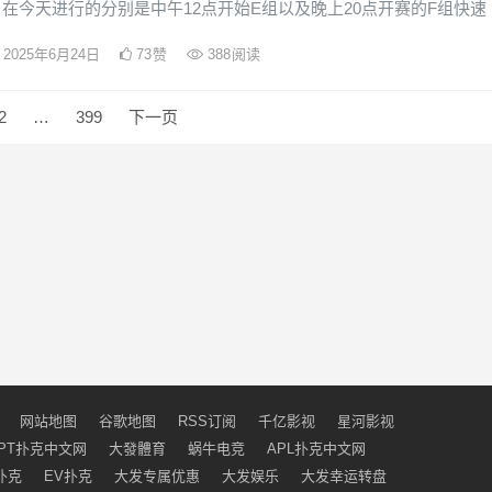
在今天进行的分别是中午12点开始E组以及晚上20点开赛的F组快速
2025年6月24日
73
赞
388
阅读
2
…
399
下一页
网站地图
谷歌地图
RSS订阅
千亿影视
星河影视
PT扑克中文网
大發體育
蜗牛电竞
APL扑克中文网
扑克
EV扑克
大发专属优惠
大发娱乐
大发幸运转盘