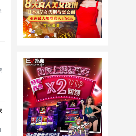
决
限
次
组