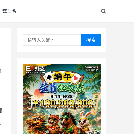
薅羊毛
搜索
内
错
金