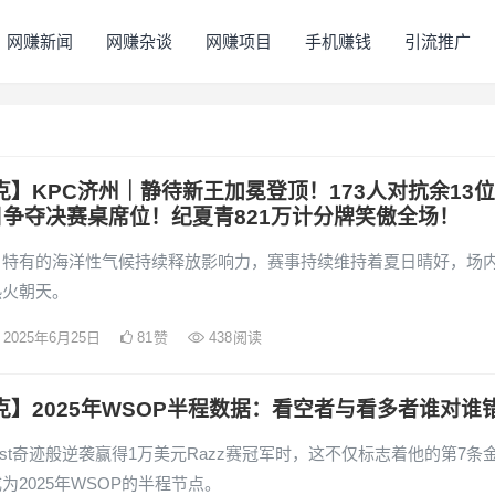
网赚新闻
网赚杂谈
网赚项目
手机赚钱
引流推广
克】KPC济州｜静待新王加冕登顶！173人对抗余13位
争夺决赛桌席位！纪夏青821万计分牌笑傲全场！
月特有的海洋性气候持续释放影响力，赛事持续维持着夏日晴好，场
热火朝天。
2025年6月25日
81
赞
438
阅读
克】2025年WSOP半程数据：看空者与看多者谁对谁
n Rast奇迹般逆袭赢得1万美元Razz赛冠军时，这不仅标志着他的第7条
为2025年WSOP的半程节点。