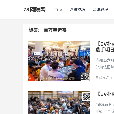
78网赚网
首页
网赚技巧
网赚教程
标签：
百万幸运赛
【EV扑
选手明日
济州岛六
分为依旧
•
网赚技巧
【EV扑
当Bria
手链，也成