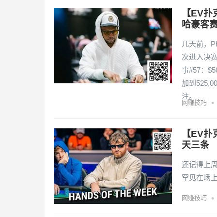
【EV扑
哈豪客赛
几天前，Ph
次进入决赛
事#57：$
加到525,
注。
•
网赚技巧
【EV扑
天三条
还记得上周，
罕见在场
•
网赚技巧