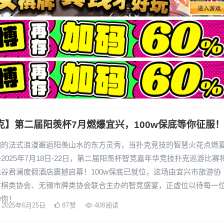
克】第二届阳羡杯7月燃爆宜兴，100w保底等你征服
园的法式浪漫邂逅阳羡山水的东方灵秀，当扑克竞技的智慧火花点燃
2025年7月18日-22日，第二届阳羡杯智竞嘉年华竞技扑克巡游比赛
谷君澜度假酒店震撼启幕！100w保底已就位，这场由宜兴市旅游协
市棋类协会、无锡市牌类协会联合主办的智竞盛宴，正虚位以待每一
的你！
2025年6月25日
87
赞
408
阅读