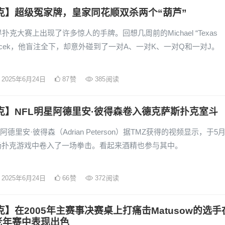
克】超级冤家牌，皇家同花顺双杀两个“葫芦”
界扑克大赛上出现了许多惊人的手牌。回想几周前的Michael “Texas
 Moncek，他盲注全下，却意外碰到了一对A、一对K、一对Q和一对J。
2025年6月24日
87
赞
385
阅读
克】NFL明星阿德里安·彼得森卷入德克萨斯扑克室斗
阿德里安·彼得森（Adrian Peterson）据TMZ获得的视频显示，于5
场扑克游戏中卷入了一场拳击。看起来酒精也参与其中。
2025年6月24日
66
赞
372
阅读
克】在2005年主赛事决赛桌上打痛击Matusow的选手
老年赛中表现出色