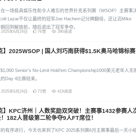
，在一场极具娱乐性和令人难忘的世界扑克系列赛（WSOP）主赛事
ott Lazar不仅让最终的冠军Joe Hachem记分牌翻倍，还让迈Mike
ow一朝回到解放前，随后退出了冠军争夺。
2025年6月24日
76
赞
390
阅读
克】2025WSOP | 国人刘巧南获得$1.5K奥马哈锦标赛
: $1,000 Senior’s No-Limit Hold’em Championship1000美元老年人无
的Day 4比赛结束。
2025年6月24日
73
赞
419
阅读
克】KPC济州｜人数奖励双突破！主赛事1432参赛人
！182人晋级第二轮争夺9人FT席位！
的有序进行，今天也来到了KPC 2025系列赛6月主赛事最后一天小