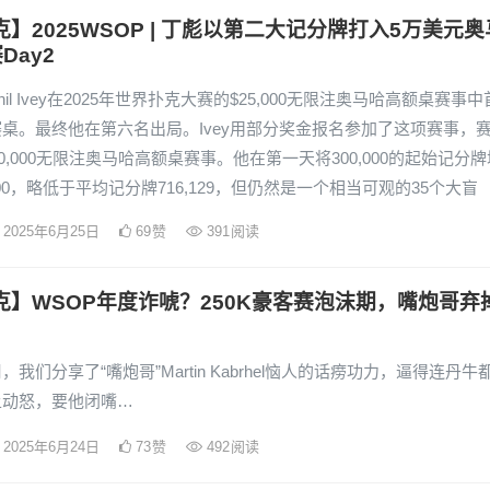
克】2025WSOP | 丁彪以第二大记分牌打入5万美元奥
Day2
il Ivey在2025年世界扑克大赛的$25,000无限注奥马哈高额桌赛事中
桌。最终他在第六名出局。Ivey用部分奖金报名参加了这项赛事，
50,000无限注奥马哈高额桌赛事。他在第一天将300,000的起始记分牌
000，略低于平均记分牌716,129，但仍然是一个相当可观的35个大盲
2025年6月25日
69
赞
391
阅读
克】WSOP年度诈唬？250K豪客赛泡沫期，嘴炮哥弃
我们分享了“嘴炮哥”Martin Kabrhel恼人的话痨功力，逼得连丹牛
上动怒，要他闭嘴…
2025年6月24日
73
赞
492
阅读