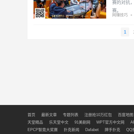
赛的对抗，
赛。
•
网赚技巧
文
1
章
导
航
首页
最新文章
专题列表
注册抢10万红包
百度地图
天堂精品
乐天堂中文
91美剧网
WPT官方中文网
A
EPCP智竟大奖赛
扑克新闻
Dafabet
牌手扑克
QQ