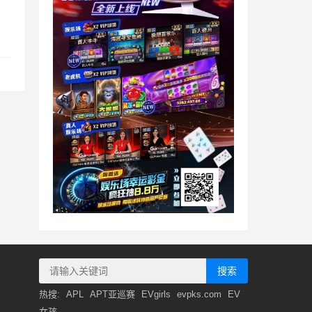
搜索
热搜:
APL
APT亚巡赛
EVgirls
evpks.com
EV
女孩