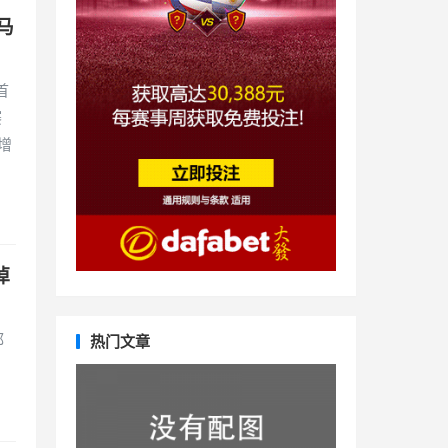
马
首
赛
增
掉
都
热门文章