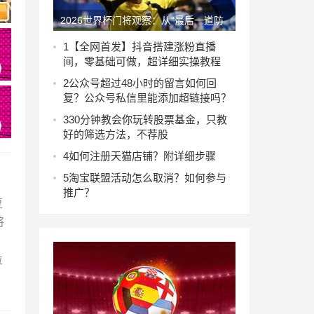
2026世界杯门将观察：从“最后一道防
线”到“第一进攻发起点”
1
【全网首发】抖音搭建涨粉直播
间，零基础可做，超详细实操教程
2
公众号超过48小时的留言如何回
复？公众号私信里能添加超链接吗？
3
30分钟教会你玩转股票基金，只教
好的筛选方法，不荐股
4
如何注册天猫店铺？附详细步骤
！
5
淘宝联盟活动怎么取消？如何参与
推广？
夏
将
位