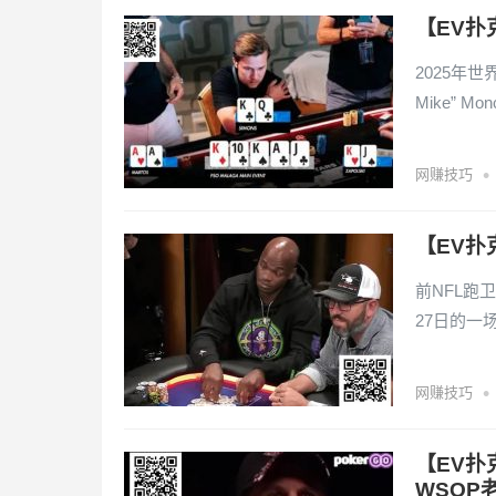
【EV扑
2025年世
Mike”
•
网赚技巧
【EV扑
前NFL跑卫
27日的一
•
网赚技巧
【EV扑
WSOP