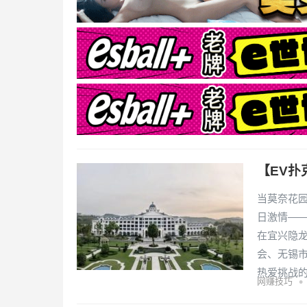
【EV扑
当莫奈花
日激情——
在宜兴隐龙
会、无锡
热爱挑战
•
网赚技巧