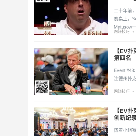
二十年前
赛桌上，Sc
Matus
•
网赚技巧
【EV扑
第四名
Event #48
注德州扑克
•
网赚技巧
【EV扑
创新纪录
随着小组赛