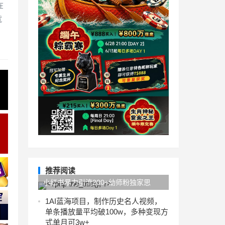
在
就
推荐阅读
小红书暴力引流200+幼师粉独家思
路，幼师虚拟资料专属，小白当日即可
1
AI蓝海项目，制作历史名人视频，
单条播放量平均破100w，多种变现方
变现
式单月可3w+