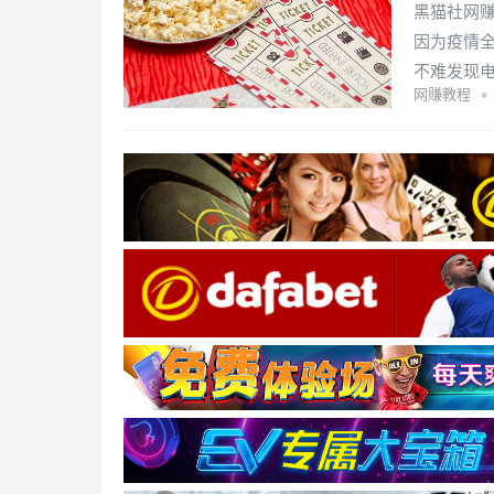
黑猫社网赚
因为疫情
不难发现
•
网赚教程