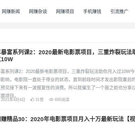
网赚新闻
网赚杂谈
网赚项目
手机赚钱
引流推广
暴富系列课2：2020最新电影票项目，三重炸裂玩法
10W
富系列课2：2020最新电影票项目，三重炸裂玩法助你月入过10W
的影响，电影院一直处于停业的状态，直到前段时间才发出影院重启
以预见接下来有一波报复性的消费。所以就催生了一个我之前也分享
影票项目。
2021年4月4日
31
赞
600
阅读
赚精品30：2020年电影票项目月入十万最新玩法【
】