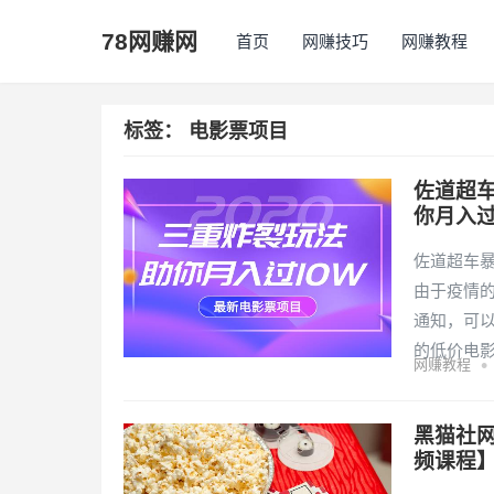
78网赚网
首页
网赚技巧
网赚教程
标签：
电影票项目
佐道超车
你月入过
佐道超车暴
由于疫情
通知，可
的低价电
•
网赚教程
黑猫社网
频课程