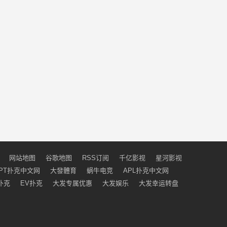
网站地图
谷歌地图
RSS订阅
千亿影视
星河影视
PT扑克中文网
大發體育
蜗牛电竞
APL扑克中文网
扑克
EV扑克
大发专属优惠
大发娱乐
大发幸运转盘