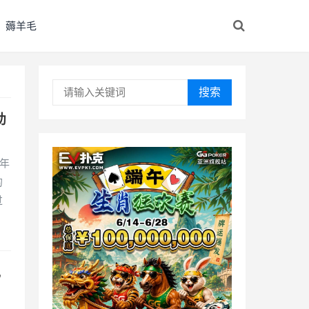
薅羊毛
搜索
助
今年
的
过
视