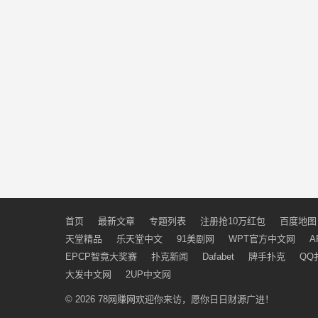
首页
最新文章
专题列表
注册抢10万红包
百度地图
天堂精品
乐天堂中文
91美剧网
WPT官方中文网
A
EPCP智竟大奖赛
扑克新闻
Dafabet
牌手扑克
QQ
大发中文网
2UP中文网
© 2026
78网赚网
欢迎你来访，愿你日日财源广进！