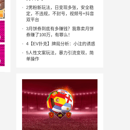
2
男粉新玩法，日变现多张，安全稳
定，不违规，不封号，视频号+抖音
双平台
3
月饼券到底有多赚钱？我靠卖月饼
券赚了100万，有罪么！
4
【EV扑克】牌局分析：小注的诱惑
5
人性文案玩法，暴力引流变现，简
单操作