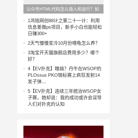
公众号HTML代码怎么插入和运行？如
何预览代码模式的渲染效果？
1
鸿铭网创88计之第二十一计：利用
信息差做ps项目，新手小白也能轻松
日赚300+
2
天气慢慢变冷10月份喂龟怎么养？
3
淘宝开天猫旗舰店费用多少？哪个
好？
4
【EV扑克】瞎搞？丹牛在WSOP的
PLOssus PKO锦标赛上疯狂发射14
发子弹…
5
【EV扑克】连续三年统治WSOP女
子赛，她却说：我的成功或许会误导
人们对扑克的认知