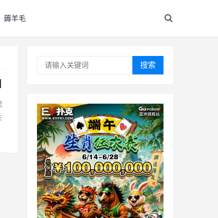
薅羊毛
搜索
】
流
关
。