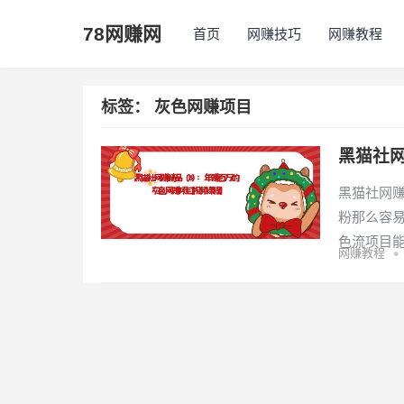
78网赚网
首页
网赚技巧
网赚教程
标签：
灰色网赚项目
黑猫社
黑猫社网
粉那么容
色流项目
•
网赚教程