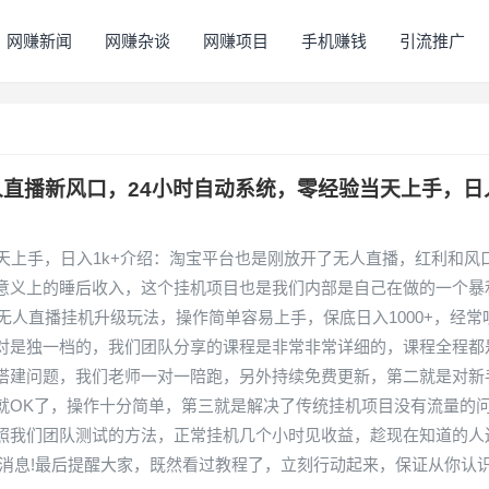
网赚新闻
网赚杂谈
网赚项目
手机赚钱
引流推广
人直播新风口，24小时自动系统，零经验当天上手，日
天上手，日入1k+介绍：淘宝平台也是刚放开了无人直播，红利和风
意义上的睡后收入，这个挂机项目也是我们内部是自己在做的一个暴
无人直播挂机升级玩法，操作简单容易上手，保底日入1000+，经常
对是独一档的，我们团队分享的课程是非常非常详细的，课程全程都
搭建问题，我们老师一对一陪跑，另外持续免费更新，第二就是对新
就OK了，操作十分简单，第三就是解决了传统挂机项目没有流量的
照我们团队测试的方法，正常挂机几个小时见收益，趁现在知道的人
消息!最后提醒大家，既然看过教程了，立刻行动起来，保证从你认