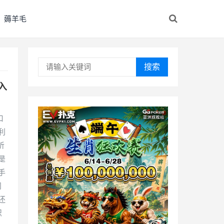
薅羊毛
搜索
入
口
利
听
是
手
问
还
识