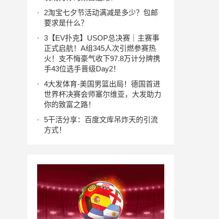
2
淘宝七夕节活动满减是多少？包邮
要求是什么？
3
【EV扑克】USOP总决赛｜主赛事
正式启航！A组345人次引燃参赛热
火！支不悔豪气收下97.8万计分牌携
手43位选手晋级Day2！
4
大发体育-美国男篮出局！德国首进
世界杯决赛会师塞尔维亚，大发助力
你的致富之路！
5
干活分享：百度文库吊炸天的引流
方式！