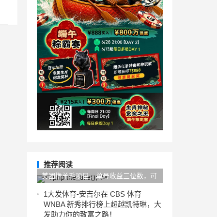
推荐阅读
美团撸羊毛项目，单号收益三位数，可
批量操作
1
大发体育-安吉尔在 CBS 体育
WNBA 新秀排行榜上超越凯特琳，大
发助力你的致富之路！