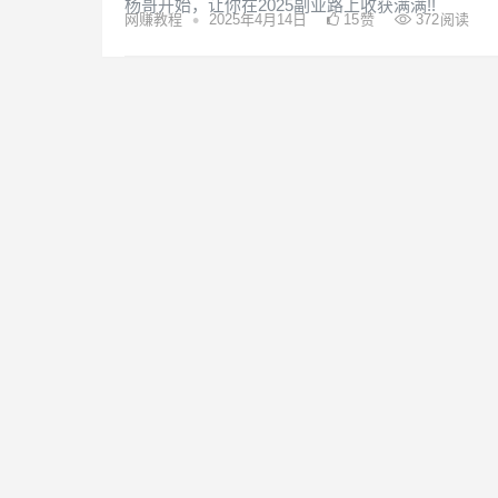
杨哥开始，让你在2025副业路上收获满满!!
•
网赚教程
2025年4月14日
15
赞
372
阅读