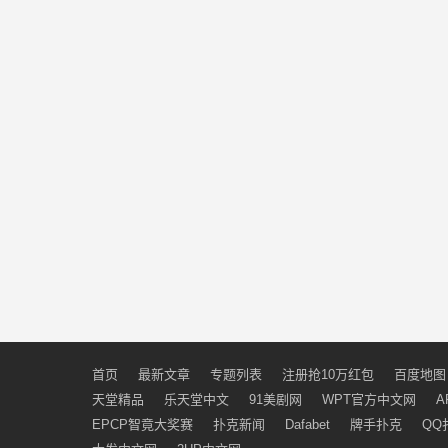
首页
最新文章
专题列表
注册抢10万红包
百度地图
天堂精品
乐天堂中文
91美剧网
WPT官方中文网
A
EPCP智竟大奖赛
扑克新闻
Dafabet
牌手扑克
QQ