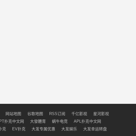
网站地图
谷歌地图
RSS订阅
千亿影视
星河影视
PT扑克中文网
大發體育
蜗牛电竞
APL扑克中文网
扑克
EV扑克
大发专属优惠
大发娱乐
大发幸运转盘