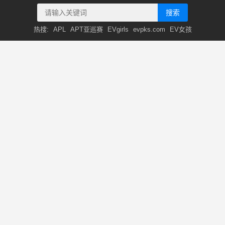
搜索
热搜:
APL
APT亚巡赛
EVgirls
evpks.com
EV女孩