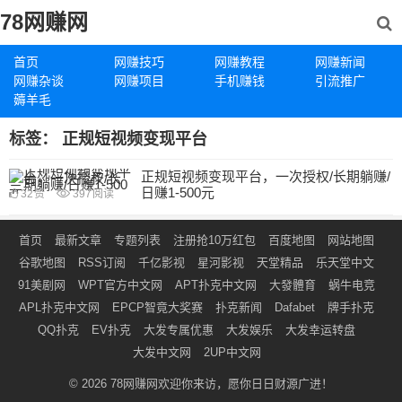
78网赚网
首页
网赚技巧
网赚教程
网赚新闻
网赚杂谈
网赚项目
手机赚钱
引流推广
薅羊毛
标签：
正规短视频变现平台
正规短视频变现平台，一次授权/长期躺赚/
日赚1-500元
32
赞
397
阅读
首页
最新文章
专题列表
注册抢10万红包
百度地图
网站地图
谷歌地图
RSS订阅
千亿影视
星河影视
天堂精品
乐天堂中文
91美剧网
WPT官方中文网
APT扑克中文网
大發體育
蜗牛电竞
APL扑克中文网
EPCP智竟大奖赛
扑克新闻
Dafabet
牌手扑克
QQ扑克
EV扑克
大发专属优惠
大发娱乐
大发幸运转盘
大发中文网
2UP中文网
© 2026
78网赚网
欢迎你来访，愿你日日财源广进！