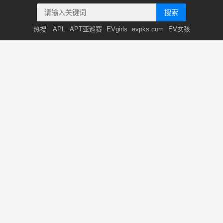
搜索
热搜:
APL
APT亚巡赛
EVgirls
evpks.com
EV女孩