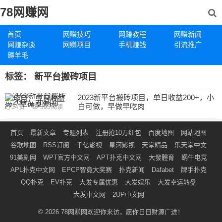
78网赚网
首页
网赚技巧
网赚教程
网赚新闻
网赚杂谈
网赚项目
手机赚钱
引流推广
薅羊毛
标签：
新平台搬砖项目
2023新平台搬砖项目，单日收益200+，小
白可做，早做早吃肉
34
赞
395
阅读
首页
最新文章
专题列表
注册抢10万红包
百度地图
网站地图
谷歌地图
RSS订阅
千亿影视
星河影视
天堂精品
乐天堂中文
91美剧网
WPT官方中文网
APT扑克中文网
大發體育
蜗牛电竞
APL扑克中文网
EPCP智竟大奖赛
扑克新闻
Dafabet
牌手扑克
QQ扑克
EV扑克
大发专属优惠
大发娱乐
大发幸运转盘
大发中文网
2UP中文网
© 2026
78网赚网
欢迎你来访，愿你日日财源广进！