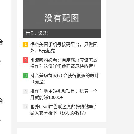
世界，您好！
合
悟空美国手机号接码平台，只做国
1
外，5元起充
引流吸粉必看：百度霸屏应该怎么
2
心
操作？这份详细教程请尽快收藏！
，
抖音兼职每天60 会获得很多的眼球
3
（流量）
操作斗地主短视频项目，玩着一个
4
月就能赚10000+
合
国外Lead广告联盟真的好赚钱吗？
5
给大家分析下（送视频教程）
心
，