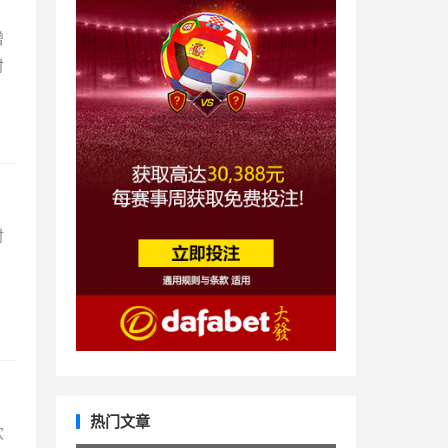
增
时
时
热门文章
欢