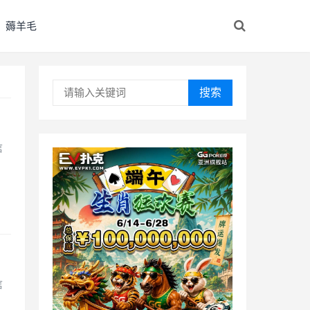
薅羊毛
搜索
信
信