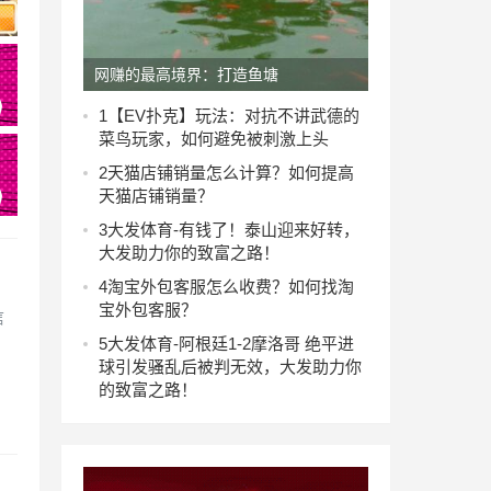
网赚的最高境界：打造鱼塘
1
【EV扑克】玩法：对抗不讲武德的
菜鸟玩家，如何避免被刺激上头
2
天猫店铺销量怎么计算？如何提高
天猫店铺销量？
3
大发体育-有钱了！泰山迎来好转，
大发助力你的致富之路！
4
淘宝外包客服怎么收费？如何找淘
宝外包客服？
信
5
大发体育-阿根廷1-2摩洛哥 绝平进
球引发骚乱后被判无效，大发助力你
的致富之路！