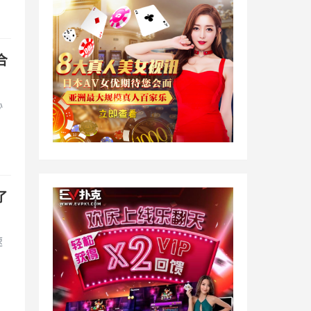
合
心
，
了
速