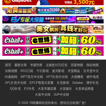
首页
最新文章
专题列表
注册抢10万红包
百度地图
网站地图
谷歌地图
RSS订阅
千亿影视
星河影视
天堂精品
乐天堂中文
91美剧网
WPT官方中文网
APT扑克中文网
大發體育
蜗牛电竞
APL扑克中文网
EPCP智竟大奖赛
扑克新闻
Dafabet
牌手扑克
QQ扑克
EV扑克
大发专属优惠
大发娱乐
大发幸运转盘
大发中文网
2UP中文网
© 2026
78网赚网
欢迎你来访，愿你日日财源广进！