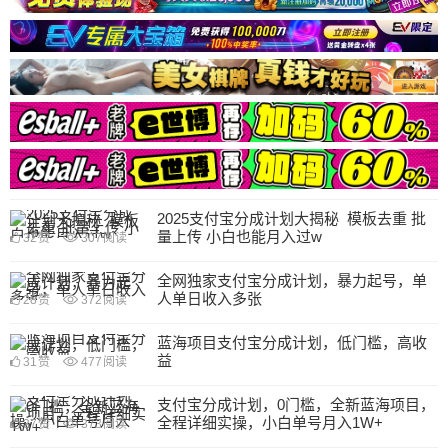
2025支付宝分成计划大揭秘 模板去重 批
量上传 小白也能月入过w
32
赞
307
阅读
全网独家支付宝分成计划，暴力起号，单
人单日收入多张
28
赞
372
阅读
蓝海项目支付宝分成计划，低门槛，高收
益
31
赞
477
阅读
支付宝分成计划，0门槛，全新蓝海项目，
全程详细实操，小白单号月入1W+
37
赞
373
阅读