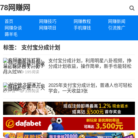
78网赚网
首页
网赚技巧
网赚教程
网赚新闻
网赚杂谈
网赚项目
手机赚钱
引流推广
薅羊毛
标签：
支付宝分成计划
支付宝分成计划，利用明星八卦视频，挣
分成计划收益，操作简单，新手也能轻松
月入过W
22
赞
195
阅读
2025年支付宝分成计划，普通人也可轻松
学会，一天收益3张
37
赞
338
阅读