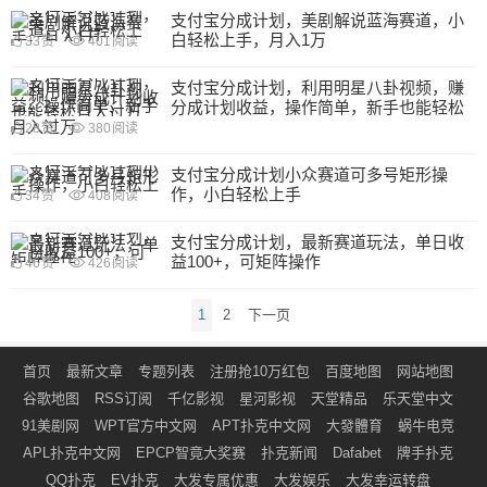
支付宝分成计划，美剧解说蓝海赛道，小
白轻松上手，月入1万
33
赞
401
阅读
支付宝分成计划，利用明星八卦视频，赚
分成计划收益，操作简单，新手也能轻松
月入过万
28
赞
380
阅读
支付宝分成计划小众赛道可多号矩形操
作，小白轻松上手
34
赞
408
阅读
支付宝分成计划，最新赛道玩法，单日收
益100+，可矩阵操作
46
赞
426
阅读
文
1
2
下一页
章
导
首页
最新文章
专题列表
注册抢10万红包
百度地图
网站地图
航
谷歌地图
RSS订阅
千亿影视
星河影视
天堂精品
乐天堂中文
91美剧网
WPT官方中文网
APT扑克中文网
大發體育
蜗牛电竞
APL扑克中文网
EPCP智竟大奖赛
扑克新闻
Dafabet
牌手扑克
QQ扑克
EV扑克
大发专属优惠
大发娱乐
大发幸运转盘