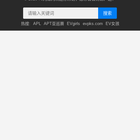
搜索
热搜:
APL
APT亚巡赛
EVgirls
evpks.com
EV女孩