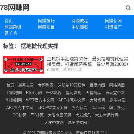
78网赚网
首页
网赚技巧
网赚教程
网赚新闻
网赚杂谈
网赚项目
手机赚钱
引流推广
薅羊毛
标签：
摆地摊代理实操
三疯拆手狂赚第30计：最火摆地摊代理实
操复盘，打造闭环系统，最少月赚20000+
38
赞
652
阅读
首页
最新文章
专题列表
注册抢10万红包
百度地图
网站地图
谷歌地图
RSS订阅
千亿影视
星河影视
天堂精品
乐天堂中文
91美剧网
WPT官方中文网
APT扑克中文网
大發體育
蜗牛电竞
APL扑克中文网
EPCP智竟大奖赛
扑克新闻
Dafabet
牌手扑克
QQ扑克
EV扑克
大发专属优惠
大发娱乐
大发幸运转盘
大发中文网
2UP中文网
© 2026
78网赚网
欢迎你来访，愿你日日财源广进！