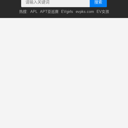
搜索
热搜:
APL
APT亚巡赛
EVgirls
evpks.com
EV女孩