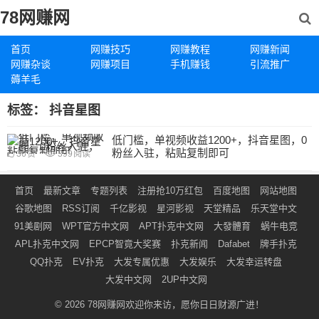
78网赚网
首页
网赚技巧
网赚教程
网赚新闻
网赚杂谈
网赚项目
手机赚钱
引流推广
薅羊毛
标签：
抖音星图
低门槛，单视频收益1200+，抖音星图，0
粉丝入驻，粘贴复制即可
36
赞
399
阅读
首页
最新文章
专题列表
注册抢10万红包
百度地图
网站地图
谷歌地图
RSS订阅
千亿影视
星河影视
天堂精品
乐天堂中文
91美剧网
WPT官方中文网
APT扑克中文网
大發體育
蜗牛电竞
APL扑克中文网
EPCP智竟大奖赛
扑克新闻
Dafabet
牌手扑克
QQ扑克
EV扑克
大发专属优惠
大发娱乐
大发幸运转盘
大发中文网
2UP中文网
© 2026
78网赚网
欢迎你来访，愿你日日财源广进！