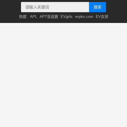
搜索
热搜:
APL
APT亚巡赛
EVgirls
evpks.com
EV女孩