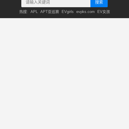
搜索
热搜:
APL
APT亚巡赛
EVgirls
evpks.com
EV女孩