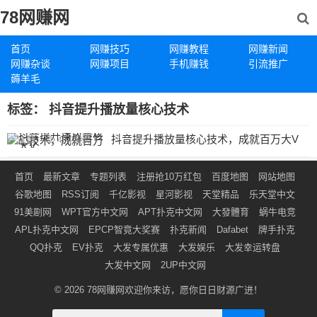
78网赚网
首页
网赚技巧
网赚教程
网赚新闻
网赚杂谈
网赚项目
手机赚钱
引流推广
薅羊毛
标签：
抖音提升播放量核心技术
抖音提升播放量核心技术，成就百万大V
31
赞
464
阅读
首页
最新文章
专题列表
注册抢10万红包
百度地图
网站地图
谷歌地图
RSS订阅
千亿影视
星河影视
天堂精品
乐天堂中文
91美剧网
WPT官方中文网
APT扑克中文网
大發體育
蜗牛电竞
APL扑克中文网
EPCP智竟大奖赛
扑克新闻
Dafabet
牌手扑克
QQ扑克
EV扑克
大发专属优惠
大发娱乐
大发幸运转盘
大发中文网
2UP中文网
© 2026
78网赚网
欢迎你来访，愿你日日财源广进！