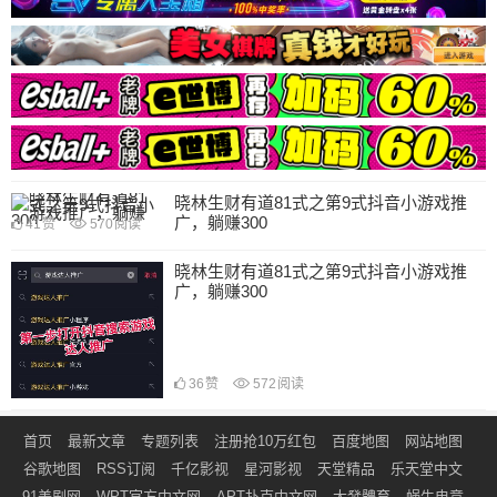
晓林生财有道81式之第9式抖音小游戏推
广，躺赚300
41
赞
570
阅读
晓林生财有道81式之第9式抖音小游戏推
广，躺赚300
36
赞
572
阅读
首页
最新文章
专题列表
注册抢10万红包
百度地图
网站地图
谷歌地图
RSS订阅
千亿影视
星河影视
天堂精品
乐天堂中文
91美剧网
WPT官方中文网
APT扑克中文网
大發體育
蜗牛电竞