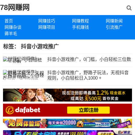
78网赚网
首页
网赚技巧
网赚教程
网赚新闻
网赚杂谈
网赚项目
手机赚钱
引流推广
薅羊毛
标签：
抖音小游戏推广
抖音小游戏推广，0门槛，小白轻松三位数
27
赞
352
阅读
抖音小游戏推广，野路子玩法，无视抖音
规则，小白轻松日入1000 +
46
赞
446
阅读