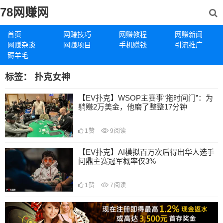
78网赚网
首页
网赚技巧
网赚教程
网赚新闻
网赚杂谈
网赚项目
手机赚钱
引流推广
薅羊毛
标签：
扑克女神
【EV扑克】WSOP主赛事“拖时间门”：为
躺赚2万美金，他磨了整整17分钟
1
赞
9
阅读
【EV扑克】AI模拟百万次后得出华人选手
问鼎主赛冠军概率仅3%
1
赞
7
阅读