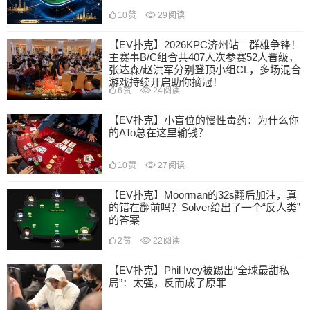
10
赞
29
阅读
【EV扑克】2026KPC济州站｜群雄争锋！
主赛事B/C组合共407人次参赛52人晋级，
张达森/赵洪军分别登顶小组CL，多场混合
游戏持续开启助你摘冠！
6
赞
24
阅读
【EV扑克】小盲位的慢性毒药：为什么你
的ATo总在这里输钱？
10
赞
27
阅读
【EV扑克】Moorman的32s翻后加注，真
的错在翻前吗？Solver给出了一个“反人类”
的答案
2
赞
22
阅读
【EV扑克】Phil Ivey被踢出“全球最甜私
局”：太强，反而成了原罪