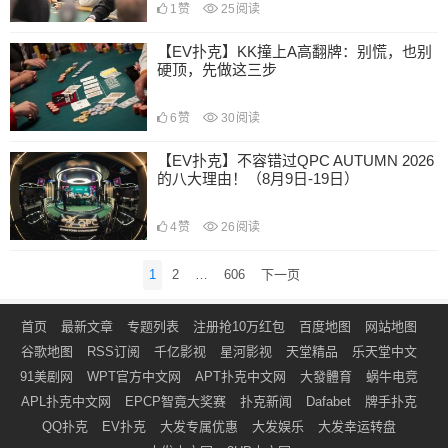
1
赞
25
阅读
【EV扑克】KK撞上A高翻牌：别慌，也别
硬顶，先做这三步
6
赞
30
阅读
【EV扑克】不容错过QPC AUTUMN 2026
的八大理由！（8月9日-19日）
4
赞
26
阅读
文
1
2
…
606
下一页
章
导
首页
最新文章
专题列表
注册抢10万红包
百度地图
网站地图
航
谷歌地图
RSS订阅
千亿影视
星河影视
天堂精品
乐天堂中文
91美剧网
WPT官方中文网
APT扑克中文网
大發體育
蜗牛电竞
APL扑克中文网
EPCP智竟大奖赛
扑克新闻
Dafabet
牌手扑克
QQ扑克
EV扑克
大发专属优惠
大发娱乐
大发幸运转盘