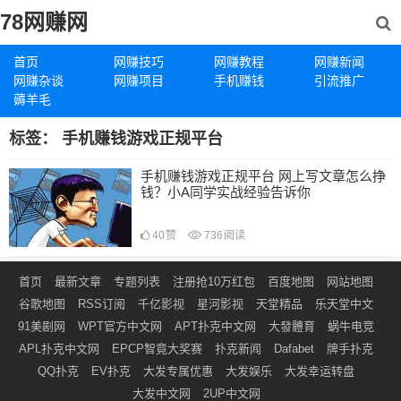
78网赚网
首页
网赚技巧
网赚教程
网赚新闻
网赚杂谈
网赚项目
手机赚钱
引流推广
薅羊毛
标签：
手机赚钱游戏正规平台
手机赚钱游戏正规平台 网上写文章怎么挣
钱？小A同学实战经验告诉你
40
赞
736
阅读
首页
最新文章
专题列表
注册抢10万红包
百度地图
网站地图
谷歌地图
RSS订阅
千亿影视
星河影视
天堂精品
乐天堂中文
91美剧网
WPT官方中文网
APT扑克中文网
大發體育
蜗牛电竞
APL扑克中文网
EPCP智竟大奖赛
扑克新闻
Dafabet
牌手扑克
QQ扑克
EV扑克
大发专属优惠
大发娱乐
大发幸运转盘
大发中文网
2UP中文网