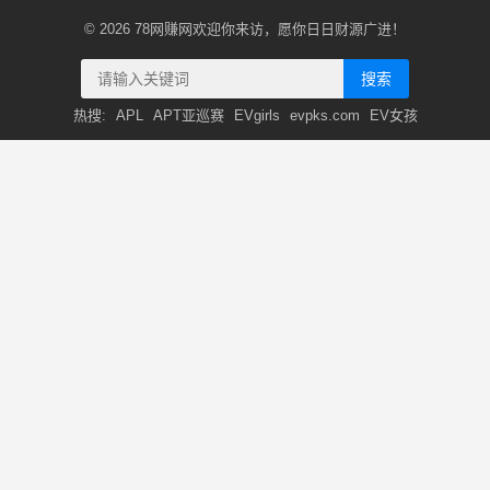
© 2026
78网赚网
欢迎你来访，愿你日日财源广进！
搜索
热搜:
APL
APT亚巡赛
EVgirls
evpks.com
EV女孩