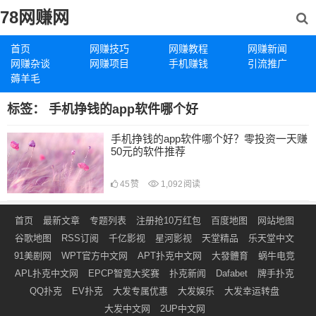
78网赚网
首页
网赚技巧
网赚教程
网赚新闻
网赚杂谈
网赚项目
手机赚钱
引流推广
薅羊毛
标签：
手机挣钱的app软件哪个好
手机挣钱的app软件哪个好？零投资一天赚
50元的软件推荐
45
赞
1,092
阅读
首页
最新文章
专题列表
注册抢10万红包
百度地图
网站地图
谷歌地图
RSS订阅
千亿影视
星河影视
天堂精品
乐天堂中文
91美剧网
WPT官方中文网
APT扑克中文网
大發體育
蜗牛电竞
APL扑克中文网
EPCP智竟大奖赛
扑克新闻
Dafabet
牌手扑克
QQ扑克
EV扑克
大发专属优惠
大发娱乐
大发幸运转盘
大发中文网
2UP中文网