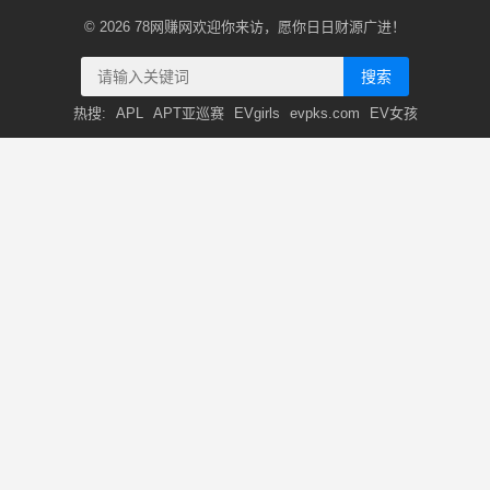
© 2026
78网赚网
欢迎你来访，愿你日日财源广进！
搜索
热搜:
APL
APT亚巡赛
EVgirls
evpks.com
EV女孩