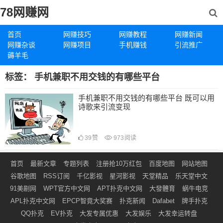
78网赚网
首页
网赚技巧
网赚教程
网赚新闻
网赚杂谈
网赚项目
手机赚钱
引流推广
薅羊毛
标签：
手机兼职不用交钱的有哪些平台
手机兼职不用交钱的有哪些平台 既可以用
诗歌来引流变现
39
赞
973
阅读
首页
最新文章
专题列表
注册抢10万红包
百度地图
网站地图
谷歌地图
RSS订阅
千亿影视
星河影视
天堂精品
乐天堂中文
91美剧网
WPT官方中文网
APT扑克中文网
大發體育
蜗牛电竞
APL扑克中文网
EPCP智竟大奖赛
扑克新闻
Dafabet
牌手扑克
QQ扑克
EV扑克
大发专属优惠
大发娱乐
大发幸运转盘