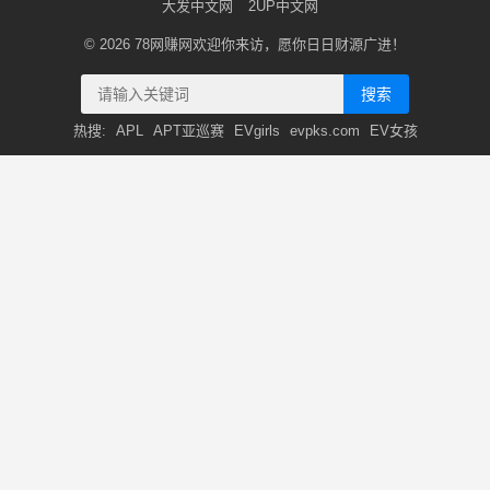
大发中文网
2UP中文网
© 2026
78网赚网
欢迎你来访，愿你日日财源广进！
搜索
热搜:
APL
APT亚巡赛
EVgirls
evpks.com
EV女孩