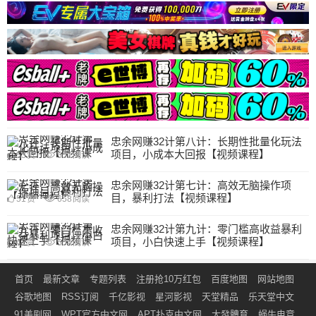
忠余网赚32计第八计：长期性批量化玩法
项目，小成本大回报【视频课程】
53
赞
552
阅读
忠余网赚32计第七计：高效无脑操作项
目，暴利打法【视频课程】
51
赞
658
阅读
忠余网赚32计第九计：零门槛高收益暴利
项目，小白快速上手【视频课程】
47
赞
554
阅读
首页
最新文章
专题列表
注册抢10万红包
百度地图
网站地图
谷歌地图
RSS订阅
千亿影视
星河影视
天堂精品
乐天堂中文
91美剧网
WPT官方中文网
APT扑克中文网
大發體育
蜗牛电竞