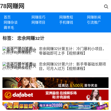
78网赚网
首页
网赚技巧
网赚教程
网赚新闻
网赚杂谈
网赚项目
手机赚钱
引流推广
薅羊毛
标签：
忠余网赚32计
忠余网赚32计第五计：冷门暴利小项目，
零基础即可上手【视频课程】
95
赞
799
阅读
忠余网赚32计第六计：新手零基础长期项
目，可月入过万【视频课程】
51
赞
747
阅读