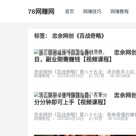
78网赚网
首页
网赚技巧
网赚教程
标签：
忠余网创《百战奇略》
忠余网
目，副业刚需赚钱【视频课程】
忠余网创《百战奇略》第八十五法：适合新手小白
•
网赚教程
2023年4月10日
151
赞
601
阅读
忠余网
分分钟即可上手【视频课程】
忠余网创《百战奇略》第八十七法：简单易懂的赚
•
网赚教程
2023年4月10日
44
赞
518
阅读