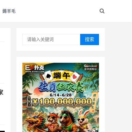
薅羊毛
搜索
家