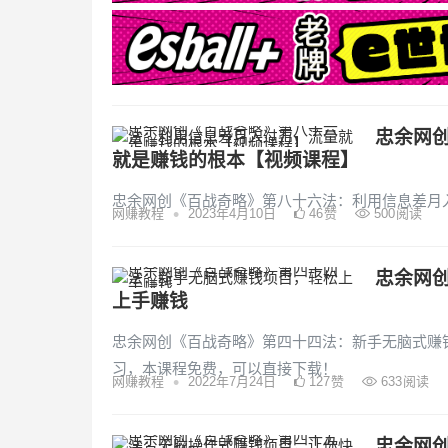
忠余网
就是赚钱的根本【视频课程】
忠余网创《百战奇略》第八十六法：利用信息差月
•
网赚教程
2023年4月10日
46
赞
500
阅读
忠余网
上手赚钱
忠余网创《百战奇略》第四十四法：新手无脑式赚
习，本课程免费，可以直接下载！
•
网赚教程
2022年7月24日
127
赞
633
阅读
忠余网