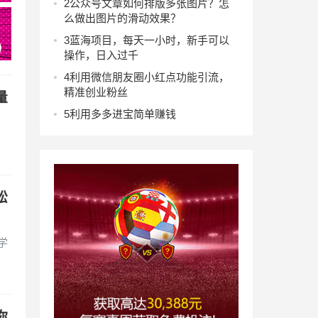
2
公众号文章如何排版多张图片？怎
么做出图片的滑动效果？
3
蓝海项目，每天一小时，新手可以
操作，日入过千
4
利用微信朋友圈小红点功能引流，
精准创业粉丝
量
5
利用多多进宝简单赚钱
松
学
你