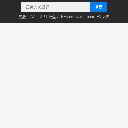
搜索
热搜:
APL
APT亚巡赛
EVgirls
evpks.com
EV女孩