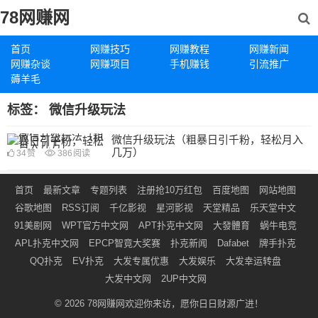
78网赚网
首页
网赚技巧
网赚教程
网赚新闻
网赚杂谈
网赚项目
手机赚钱
引流推广
薅羊毛
标签：
微信升级玩法
微信升级玩法（粗暴日引千粉，轻松月入
几万）
34
赞
386
阅读
首页
最新文章
专题列表
注册抢10万红包
百度地图
网站地图
谷歌地图
RSS订阅
千亿影视
星河影视
天堂精品
乐天堂中文
91美剧网
WPT官方中文网
APT扑克中文网
大發體育
蜗牛电竞
APL扑克中文网
EPCP智竟大奖赛
扑克新闻
Dafabet
牌手扑克
QQ扑克
EV扑克
大发专属优惠
大发娱乐
大发幸运转盘
大发中文网
2UP中文网
© 2026
78网赚网
欢迎你来访，愿你日日财源广进！