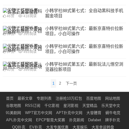
小韩学社88式第七式：全自动黑科技手机
掘金项目
46
赞
418
阅读
小韩学社88式第六式：最新京喜特价拉新
项目，小白可操作
39
赞
395
阅读
小韩学社88式第六式：最新京喜特价拉新
项目，小白可操作
37
赞
493
阅读
小韩学社88式第五式：最新玩法儿悟空浏
览器拉新项目
40
赞
399
阅读
文
1
2
下一页
章
导
首页
最新文章
专题列表
注册抢10万红包
百度地图
网站地图
航
谷歌地图
RSS订阅
千亿影视
星河影视
天堂精品
乐天堂中文
91美剧网
WPT官方中文网
APT扑克中文网
大發體育
蜗牛电竞
APL扑克中文网
EPCP智竟大奖赛
扑克新闻
Dafabet
牌手扑克
QQ扑克
EV扑克
大发专属优惠
大发娱乐
大发幸运转盘