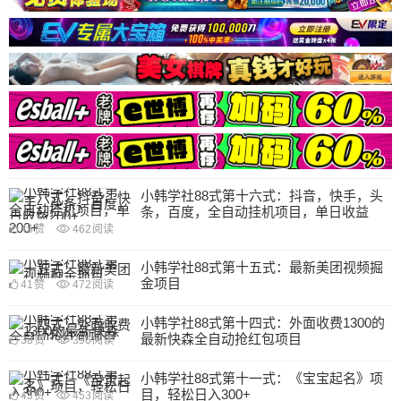
小韩学社88式第十六式：抖音，快手，头
条，百度，全自动挂机项目，单日收益
200+
45
赞
462
阅读
小韩学社88式第十五式：最新美团视频掘
金项目
41
赞
472
阅读
小韩学社88式第十四式：外面收费1300的
最新快森全自动抢红包项目
38
赞
396
阅读
小韩学社88式第十一式：《宝宝起名》项
目，轻松日入300+
43
赞
453
阅读