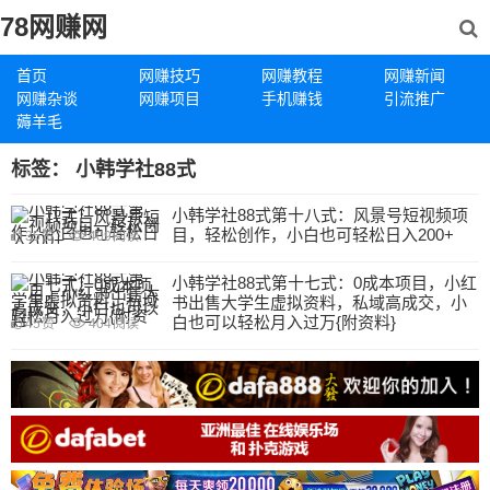
78网赚网
首页
网赚技巧
网赚教程
网赚新闻
网赚杂谈
网赚项目
手机赚钱
引流推广
薅羊毛
标签：
小韩学社88式
小韩学社88式第十八式：风景号短视频项
目，轻松创作，小白也可轻松日入200+
35
赞
409
阅读
小韩学社88式第十七式：0成本项目，小红
书出售大学生虚拟资料，私域高成交，小
白也可以轻松月入过万{附资料}
45
赞
404
阅读