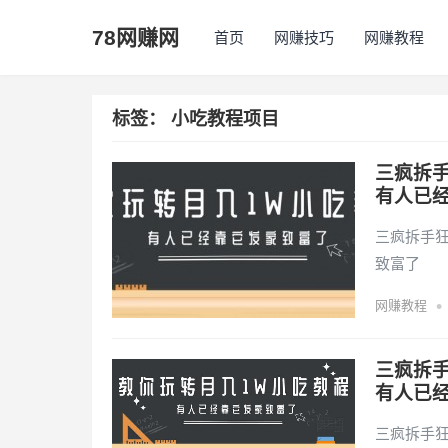
78网赚网
首页
网赚技巧
网赚教程
标签：
小吃教程项目
三疯拆手
有人已
三疯拆手狂
致富了
•
网赚教程
三疯拆手
有人已
三疯拆手狂