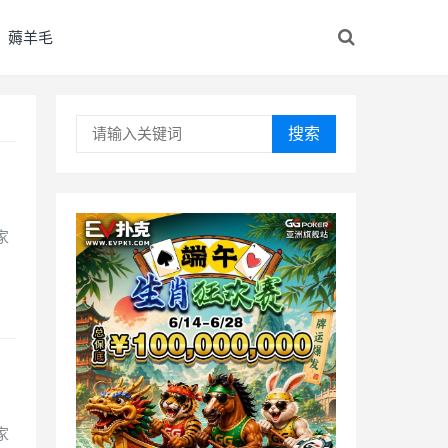
薅羊毛
搜索
，
家
，
家