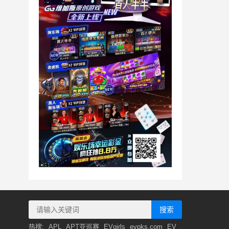
搜索
热搜:
APL
APT亚巡赛
EVgirls
evpks.com
EV