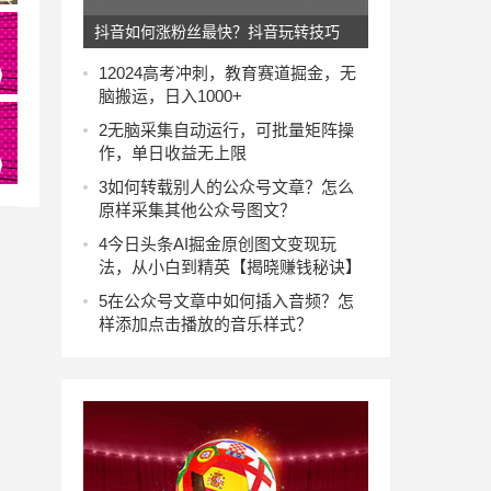
抖音如何涨粉丝最快？抖音玩转技巧
1
2024高考冲刺，教育赛道掘金，无
脑搬运，日入1000+
2
无脑采集自动运行，可批量矩阵操
作，单日收益无上限
3
如何转载别人的公众号文章？怎么
原样采集其他公众号图文？
4
今日头条AI掘金原创图文变现玩
法，从小白到精英【揭晓赚钱秘诀】
5
在公众号文章中如何插入音频？怎
样添加点击播放的音乐样式？