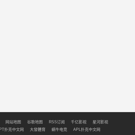
网站地图
谷歌地图
RSS订阅
千亿影视
星河影视
PT扑克中文网
大發體育
蜗牛电竞
APL扑克中文网