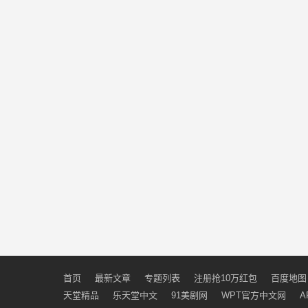
首页
最新文章
专题列表
注册抢10万红包
百度地图
天堂精品
乐天堂中文
91美剧网
WPT官方中文网
A