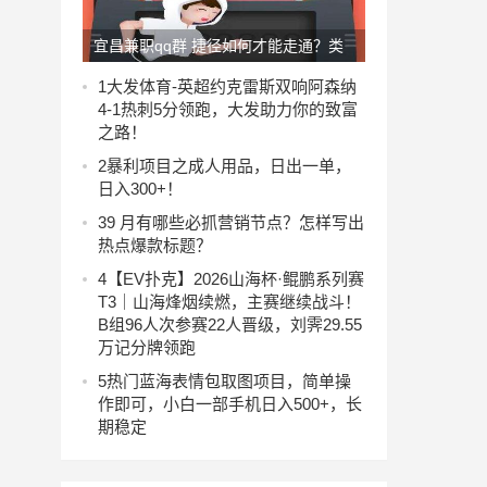
宜昌兼职qq群 捷径如何才能走通？类
比一下现实世界
1
大发体育-英超约克雷斯双响阿森纳
4-1热刺5分领跑，大发助力你的致富
之路！
2
暴利项目之成人用品，日出一单，
日入300+！
3
9 月有哪些必抓营销节点？怎样写出
热点爆款标题？
4
【EV扑克】2026山海杯·鲲鹏系列赛
T3｜山海烽烟续燃，主赛继续战斗！
B组96人次参赛22人晋级，刘霁29.55
万记分牌领跑
5
热门蓝海表情包取图项目，简单操
作即可，小白一部手机日入500+，长
期稳定