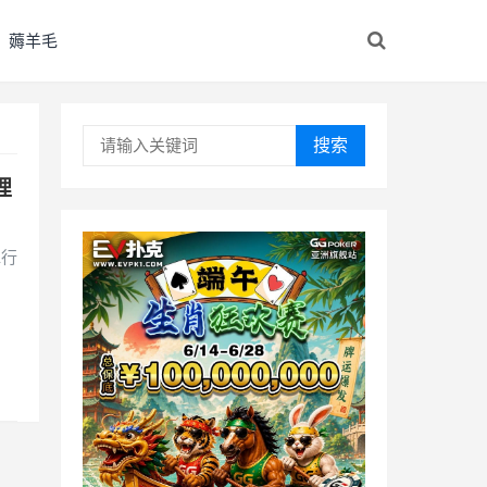
薅羊毛
搜索
理
水行