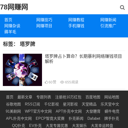
78网赚网
首页
网赚技巧
网赚教程
网赚新闻
网赚杂谈
网赚项目
手机赚钱
引流推广
薅羊毛
标签：
塔罗牌
塔罗牌占卜算命？长期暴利网络赚钱项目
解析
60
赞
655
阅读
首页
最新文章
专题列表
注册抢10万红包
百度地图
网站地图
谷歌地图
RSS订阅
千亿影视
星河影视
天堂精品
乐天堂中文
91美剧网
WPT官方中文网
APT扑克中文网
大發體育
蜗牛电竞
APL扑克中文网
EPCP智竟大奖赛
扑克新闻
Dafabet
牌手扑克
QQ扑克
EV扑克
大发专属优惠
大发娱乐
大发幸运转盘