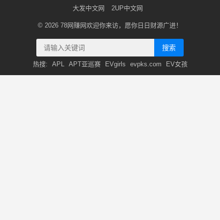
大发中文网
2UP中文网
© 2026
78网赚网
欢迎你来访，愿你日日财源广进！
搜索
热搜:
APL
APT亚巡赛
EVgirls
evpks.com
EV女孩