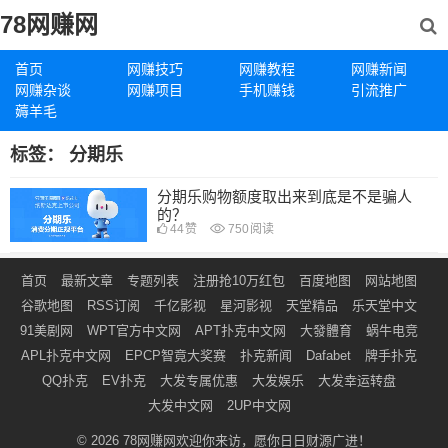
78网赚网
首页
网赚技巧
网赚教程
网赚新闻
网赚杂谈
网赚项目
手机赚钱
引流推广
薅羊毛
标签：
分期乐
分期乐购物额度取出来到底是不是骗人
的？
44
赞
750
阅读
首页
最新文章
专题列表
注册抢10万红包
百度地图
网站地图
谷歌地图
RSS订阅
千亿影视
星河影视
天堂精品
乐天堂中文
91美剧网
WPT官方中文网
APT扑克中文网
大發體育
蜗牛电竞
APL扑克中文网
EPCP智竟大奖赛
扑克新闻
Dafabet
牌手扑克
QQ扑克
EV扑克
大发专属优惠
大发娱乐
大发幸运转盘
大发中文网
2UP中文网
© 2026
78网赚网
欢迎你来访，愿你日日财源广进！