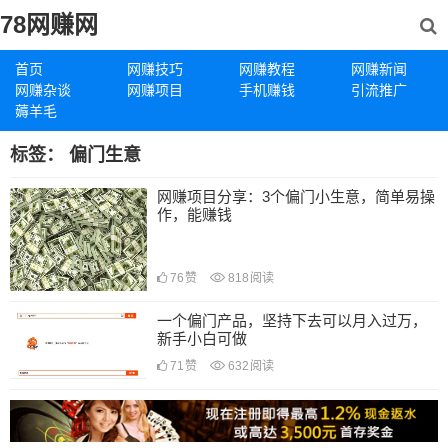
78网赚网
首页
网赚技巧
网赚教程
网赚新闻
网赚杂谈
网赚项目
手机赚钱
引流推广
薅羊毛
标签：
偏门生意
网赚项目分享：3个偏门小生意，简单易操
作，能赚钱
76
赞
818
阅读
一个偏门产品，坚持下去可以月入过万，
新手小白可做
71
赞
632
阅读