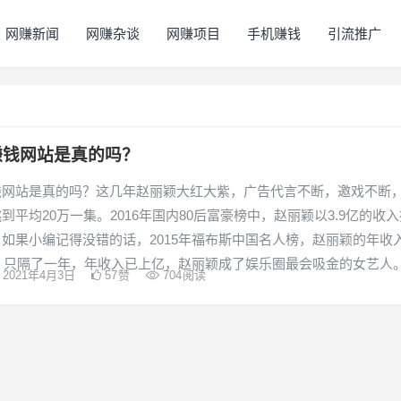
网赚新闻
网赚杂谈
网赚项目
手机赚钱
引流推广
赚钱网站是真的吗？
钱网站是真的吗？这几年赵丽颖大红大紫，广告代言不断，邀戏不断
到平均20万一集。2016年国内80后富豪榜中，赵丽颖以3.9亿的收入
如果小编记得没错的话，2015年福布斯中国名人榜，赵丽颖的年收
万，只隔了一年，年收入已上亿，赵丽颖成了娱乐圈最会吸金的女艺人
2021年4月3日
57
赞
704
阅读