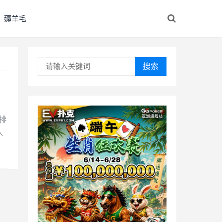
薅羊毛
搜索
，
排
入
。