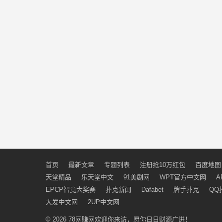
首页
最新文章
专题列表
注册抢10万红包
百度地图
天堂精品
乐天堂中文
91美剧网
WPT官方中文网
A
EPCP智竟大奖赛
扑克新闻
Dafabet
牌手扑克
QQ
大发中文网
2UP中文网
© 2026
78网赚网
欢迎你来访，愿你日日财源广进！