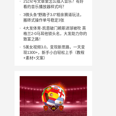
2
公众号文章里怎么插入音乐？有好
看的音乐播放器样式吗？
3
微头条“野路子3.0”相亲赛道玩法，
搬砖式操作单号稳定3张
4
大发体育-凯恩破门赖斯进球被吹 英
格兰2-0马耳他锁头名，大发助力你的
致富之路！
5
美女视频3.0，变现新思路，一天变
现1300+，新手小白轻松上手（教程
+素材+文案）