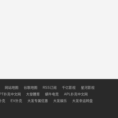
网站地图
谷歌地图
RSS订阅
千亿影视
星河影视
PT扑克中文网
大發體育
蜗牛电竞
APL扑克中文网
扑克
EV扑克
大发专属优惠
大发娱乐
大发幸运转盘