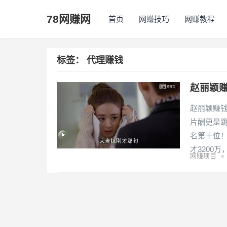
78网赚网
首页
网赚技巧
网赚教程
标签：
代理赚钱
赵丽颖
赵丽颖赚
片酬更是跳
名第十位！
才3200
•
网赚项目