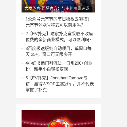
大发体育-巴萨官方：与主帅哈维达成
协议，双方正式解约，大发助力你的致
1
公众号元宵节的节日模板去哪找？
元宵节公众号样式可以商用吗？
富之路！
2
【EV扑克】这家扑克室采取不收座
位费的全新商业模式，可以盈利吗？
3
百度极速版纯自动项目，单窗口每
天 25+，窗口可无限多开
4
小红书偏门引流法，日引200+创业
粉，新手小白轻松变现
5
【EV扑克】Jonathan Tamayo专
访：赢得WSOP主赛冠军，并不代表
掌握了扑克