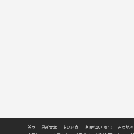
首页
最新文章
专题列表
注册抢10万红包
百度地图