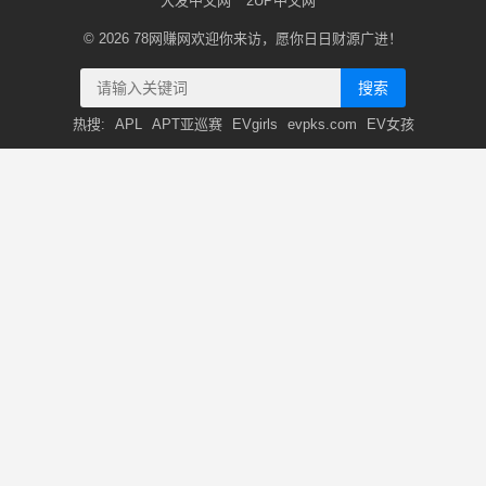
大发中文网
2UP中文网
© 2026
78网赚网
欢迎你来访，愿你日日财源广进！
搜索
热搜:
APL
APT亚巡赛
EVgirls
evpks.com
EV女孩