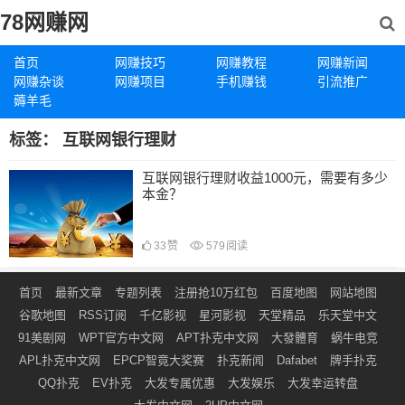
78网赚网
首页
网赚技巧
网赚教程
网赚新闻
网赚杂谈
网赚项目
手机赚钱
引流推广
薅羊毛
标签：
互联网银行理财
互联网银行理财收益1000元，需要有多少
本金？
33
赞
579
阅读
首页
最新文章
专题列表
注册抢10万红包
百度地图
网站地图
谷歌地图
RSS订阅
千亿影视
星河影视
天堂精品
乐天堂中文
91美剧网
WPT官方中文网
APT扑克中文网
大發體育
蜗牛电竞
APL扑克中文网
EPCP智竟大奖赛
扑克新闻
Dafabet
牌手扑克
QQ扑克
EV扑克
大发专属优惠
大发娱乐
大发幸运转盘