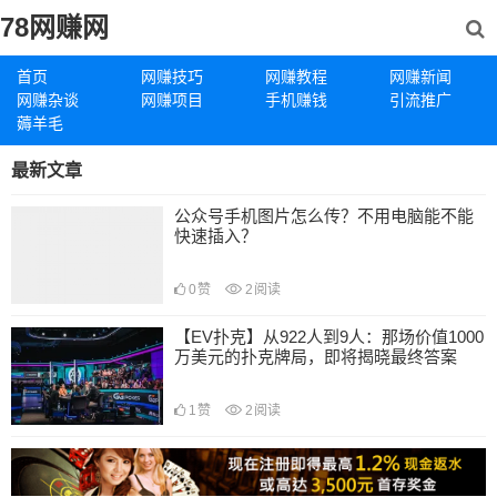
78网赚网
首页
网赚技巧
网赚教程
网赚新闻
网赚杂谈
网赚项目
手机赚钱
引流推广
薅羊毛
最新文章
公众号手机图片怎么传？不用电脑能不能
快速插入？
0
赞
2
阅读
【EV扑克】从922人到9人：那场价值1000
万美元的扑克牌局，即将揭晓最终答案
1
赞
2
阅读