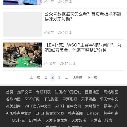
1
赞
2
阅读
公众号数据每天怎么看？首页看板能不能
快速发现波动？
0
赞
2
阅读
【EV扑克】WSOP主赛事“拖时间门”：为
躺赚2万美金，他磨了整整17分钟
10
赞
19
阅读
文
上一页
1
2
3
…
3,048
下一页
章
导
首页
最新文章
专题列表
注册抢10万红包
百度地图
网站地图
航
谷歌地图
RSS订阅
千亿影视
星河影视
天堂精品
乐天堂中文
91美剧网
WPT官方中文网
APT扑克中文网
大發體育
蜗牛电竞
APL扑克中文网
EPCP智竟大奖赛
扑克新闻
Dafabet
牌手扑克
QQ扑克
EV扑克
大发专属优惠
大发娱乐
大发幸运转盘