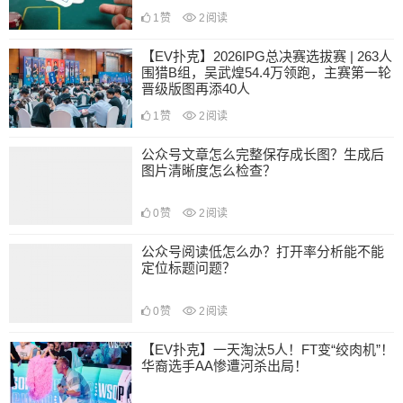
1
赞
2
阅读
【EV扑克】2026IPG总决赛选拔赛 | 263人
围猎B组，吴武煌54.4万领跑，主赛第一轮
晋级版图再添40人
1
赞
2
阅读
公众号文章怎么完整保存成长图？生成后
图片清晰度怎么检查？
0
赞
2
阅读
公众号阅读低怎么办？打开率分析能不能
定位标题问题？
0
赞
2
阅读
【EV扑克】一天淘汰5人！FT变“绞肉机”！
华裔选手AA惨遭河杀出局！