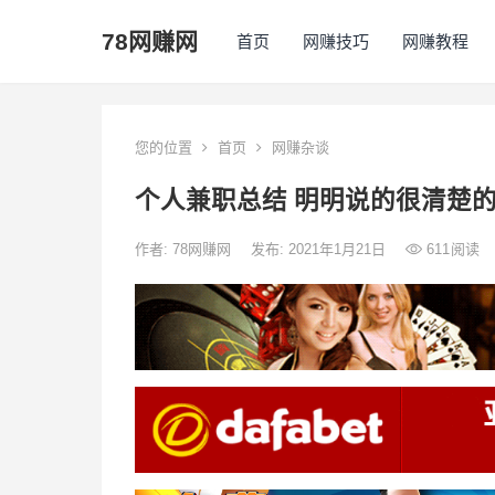
78网赚网
首页
网赚技巧
网赚教程
您的位置
首页
网赚杂谈
个人兼职总结 明明说的很清楚
作者:
78网赚网
发布: 2021年1月21日
611
阅读