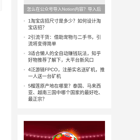
怎么在公众号导入Notion内容？导入后
怎么快速排版好精美的文章？
1
淘宝店招尺寸是多少？如何设计淘
宝店招？
2
引流干货：借助宠物与二手书，引
流将变得简单
3
适合懒人的全自动赚钱玩法，知乎
好物推荐了解下，大平台新风口
4
泛游链FPCO，注册实名送矿机，推
一人送一台矿机
5
榴莲原产地在哪里？泰国、马来西
亚、越南三国中哪个国家的最好吃、
最正宗？