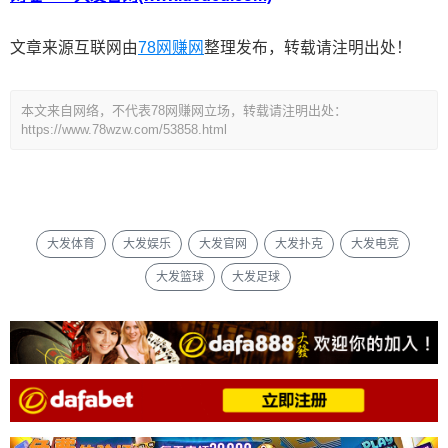
文章来源互联网由
78网赚网
整理发布，转载请注明出处！
本文来自网络，不代表78网赚网立场，转载请注明出处：
https://www.78wzw.com/53858.html
大发体育
大发娱乐
大发官网
大发扑克
大发电竞
大发篮球
大发足球