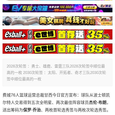
2028次轮签 ：勇士、雄鹿、雷霆三队2028次轮签中顺位最
高的一枚 2030次轮签 ：太阳、开拓者、奇才三队2030次轮
签中顺位最高的一枚
费城76人篮球运营总裁甘西今日官方宣布：球队从波士顿凯
尔特人交易得到五次全明星、两次最佳阵容球员
杰伦·布朗
，
送出筹码为
保罗·乔治
、两枚首轮选秀签与两枚次轮选秀签。