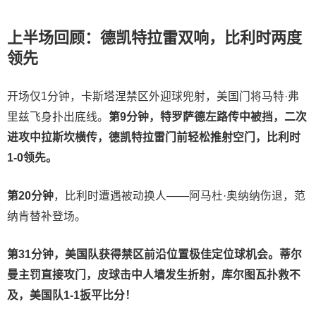
上半场回顾：德凯特拉雷双响，比利时两度
领先
开场仅1分钟，卡斯塔涅禁区外迎球兜射，美国门将马特·弗
里兹飞身扑出底线。
第9分钟，特罗萨德左路传中被挡，二次
进攻中拉斯坎横传，德凯特拉雷门前轻松推射空门，比利时
1-0领先。
第20分钟
，比利时遭遇被动换人——阿马杜·奥纳纳伤退，范
纳肯替补登场。
第31分钟，美国队获得禁区前沿位置极佳定位球机会。蒂尔
曼主罚直接攻门，皮球击中人墙发生折射，库尔图瓦扑救不
及，美国队1-1扳平比分！