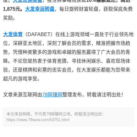
度。
大发欢迎奖金
，投注赛事每周获取
10%输额返还，高达
1,875元。
大发幸运转盘
，每日旋转财富轮盘，获取保底免费
奖励。
大发体育
（DAFABET）在线上游戏领域一直处于行业领先地
位，深耕亚太地区，深刻了解会员的需求，精准把握市场趋
势，凭借种类繁多的游戏和卓越的服务赢得了广大会员的青
睐。不论您是热衷于体育竞猜、寻找休闲娱乐、喜欢现场体
验，还是棋牌和彩票的忠实会员，在大发娱乐都能为您带来
超凡的游戏享受。
文章来源互联网由
78网赚网
整理发布，转载请注明出处！
本文来自网络，不代表78网赚网立场，转载请注明出处：
https://www.78wzw.com/53751.html