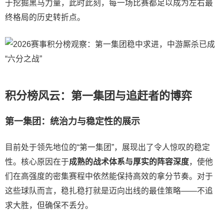
于挖掘黑马力量，此时此刻，每一场比赛都足以成为左右最
终格局的历史转折点。
积分榜风云：第一集团与追赶者的博弈
第一集团：统治力与稳定性的展示
目前处于领先地位的“第一集团”，展现出了令人惊叹的稳定
性。核心原因在于
成熟的战术体系与厚实的阵容深度
，使他
们在高强度的密集赛程中依然能保持高效的拿分节奏。对于
这些球队而言，稳扎稳打就是迈向出线的最佳策略——不追
求大胜，但确保不丢分。