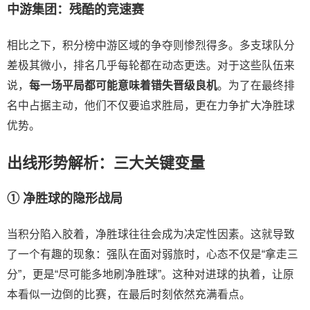
中游集团：残酷的竞速赛
相比之下，积分榜中游区域的争夺则惨烈得多。多支球队分
差极其微小，排名几乎每轮都在动态更迭。对于这些队伍来
说，
每一场平局都可能意味着错失晋级良机
。为了在最终排
名中占据主动，他们不仅要追求胜局，更在力争扩大净胜球
优势。
出线形势解析：三大关键变量
① 净胜球的隐形战局
当积分陷入胶着，净胜球往往会成为决定性因素。这就导致
了一个有趣的现象：强队在面对弱旅时，心态不仅是“拿走三
分”，更是“尽可能多地刷净胜球”。这种对进球的执着，让原
本看似一边倒的比赛，在最后时刻依然充满看点。