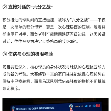
② 直接对话的“六分之战”
积分接近的球队间的直接碰撞，被称为
“六分之战”
——不仅
是一次简单的积分博弈，更是一次心理层面的压制。胜者将
彻底甩开对手，而负者则可能瞬间跌落晋级边缘。这类关键
对话，往往被视为决定最终格局的“分水岭”。
③ 伤病与心理的极限考验
随着赛程深入，核心球员的身体状况与球队的心理抗压能力
成为新的考验。大赛经验丰富的豪门往往能依靠心理优势在
僵持中寻找转机，而黑马球队则凭借高强度的拼抢不断挑战
既定秩序。