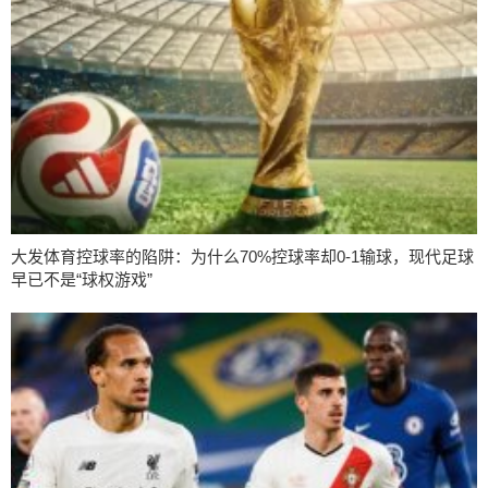
大发体育控球率的陷阱：为什么70%控球率却0-1输球，现代足球
早已不是“球权游戏”