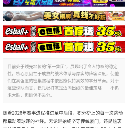
目前处于领先地位的“第一集团”，展现出了令人惊叹的稳定
性。核心原因在于成熟的战术体系与厚实的阵容深度，使他
们在高强度的密集赛程中依然能保持高效的拿分节奏。对于
这些球队而言，稳扎稳打就是迈向出线的最佳策略——不追
求大胜，但确保不丢分。
随着2026年赛事进程推进至中后段，积分榜上的每一次跳动
都牵动着球迷的神经。无论是始终坚守传统豪门，还是热衷