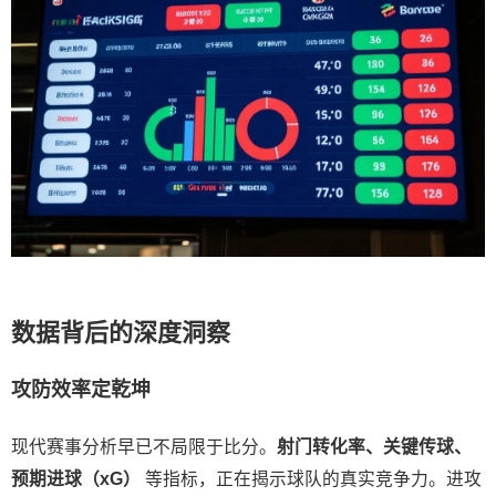
数据背后的深度洞察
攻防效率定乾坤
现代赛事分析早已不局限于比分。
射门转化率、关键传球、
预期进球（xG）
等指标，正在揭示球队的真实竞争力。进攻