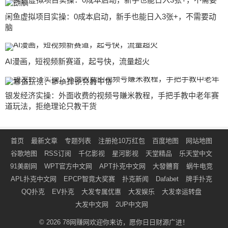
闲鱼虚拟项目实操：0成本启动，新手也能日入3张+，不需要动
脑
AI漫画，短视频新赛道，起号快，流量超火
银发经济实操：外面收费的视频号賺米教程，手把手教中老年赛
道玩法，拒绝理论只教干货
首页
最新文章
专题列表
注册抢10万红包
百度地图
网站地图
谷歌地图
RSS订阅
千亿影视
星河影视
天堂精品
乐天堂中文
91美剧网
WPT官方中文网
APT扑克中文网
大發體育
蜗牛电竞
APL扑克中文网
EPCP智竟大奖赛
扑克新闻
Dafabet
牌手扑克
QQ扑克
EV扑克
大发专属优惠
大发娱乐
大发幸运转盘
大发中文网
2UP中文网
© 2026
78网赚网
欢迎你来访，愿你日日财源广进！