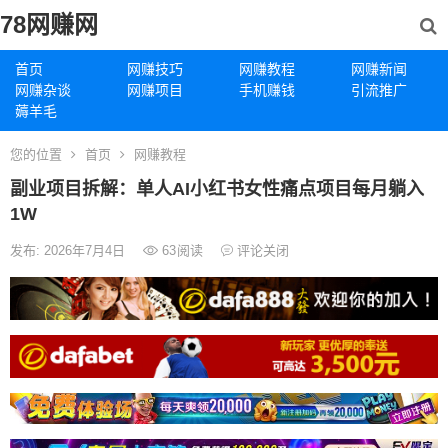
78网赚网
首页
网赚技巧
网赚教程
网赚新闻
网赚杂谈
网赚项目
手机赚钱
引流推广
薅羊毛
您的位置
首页
网赚教程
副业项目拆解：单人AI小红书女性痛点项目每月躺入
1W
发布: 2026年7月4日
63
阅读
评论关闭