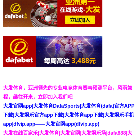
大发体育，亚洲领先的专业电竞体育赛事预测平台，风雨兼
程，继往开来，立即加入我们吧
大发官网app|大发体育DafaSports|大发体育(dafa)官方APP
下载|大发娱乐官方app下载|大发体育app下载|大发娱乐手机
app|dfvip.app——大发官网app(dfvip.app)
大发在线百家乐|大发体育|大发官网|大发娱乐场|dafa888|大