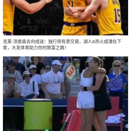
克莱·汤普森去向成谜：独行侠有意交易，湖人&热火成潜在下
家，大发体育助力你的致富之路！