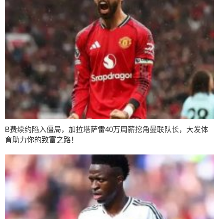
B费续约陷入僵局，加拉塔萨雷40万周薪挖角曼联队长，大发体
育助力你的致富之路！