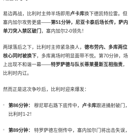
易边再战，比利时主帅半场即用
卢卡库
换下德凯特拉雷。但
塞内加尔攻势更盛——
第51分钟，尼亚卡泰后场长传，萨内
单刀突入禁区破门
，塞内加尔2-0领先！
两球落后之下，比利时主帅紧急换人，
德布劳内、多库两位
核心同时被换下
，多库离场时明显面带不悦。第70分钟，场
上出现不和谐一幕——
特罗萨德与队长蒂莱曼斯互相指责
，
比利时内讧。
然而正是这次争吵后，比利时迎来爆发：
第86分钟：
穆尼耶右路下底传中，
卢卡库
跟进捅射破门，
比利时1-2！
第89分钟：
特罗萨德左侧传中，塞内加尔门将出击失误，