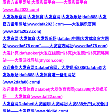
发官方备用网址|大发彩票平台——大发彩票平台
(www.dfa2023.com)
大发娱乐官网|大发体育|大发官网|大发娱乐场|dafa888|大发
官方备用网址|www.dafa2023.com——大发娱乐官网
(www.dafa2023.com)
大发官网|大发体育|大发娱乐场|dafabet中国|大发体育官方网
站|www.dfa678.com”——大发官方网址(www.dfa678.com)
大发扑克|dafapoker|大发在线德州扑克|大发德州扑克策略网
站——大发游戏导航(dfyxdh.com)
欢迎来到大发官网Dafabet官网，大发娱乐888(Dafabet)|大
发娱乐场|dafa888|大发体育唯一备用网站
(www.2dafa88.com)!
欢迎来到大发体育Dafabet|大发体育官网|dafa888|大发娱乐
场——大发体育(www.daf22.com)
大发官网Dafabet|大发国际|大发网址|大发888开户|大发备用
网址——大发官网(www.d6d6d.com)