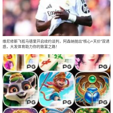
维尼修斯飞抵马德里开启续约谈判，阿森纳抛出“核心+天价”双诱
惑，大发体育助力你的致富之路！