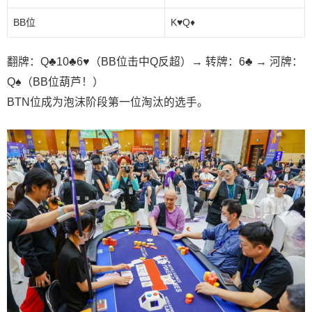
BB位
K♥️Q♦️
翻牌：Q♣️10♣️6♥️（BB位击中Q反超）→ 转牌：6♣️ → 河牌：
Q♠️（BB位葫芦！）
BTN位成为泡沫阶段第一位淘汰的选手。