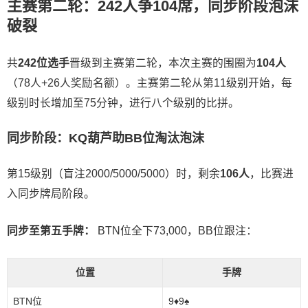
主赛第二轮：242人争104席，同步阶段泡沫
破裂
共
242位选手
晋级到主赛第二轮，本次主赛的围圈为
104人
（78人+26人奖励名额）。主赛第二轮从第11级别开始，每
级别时长增加至75分钟，进行八个级别的比拼。
同步阶段：KQ葫芦助BB位淘汰泡沫
第15级别（盲注2000/5000/5000）时，剩余
106人
，比赛进
入同步牌局阶段。
同步至第五手牌：
BTN位全下73,000，BB位跟注：
位置
手牌
BTN位
9♦️9♠️