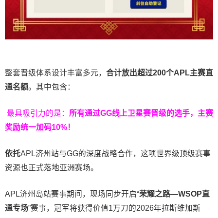
整套晋级体系设计丰富多元，
合计放出
超过200个
APL主赛直
通名额
。其中包含：
最具吸引力的是：
所有通过
GG
线上卫星赛晋级的选手，主赛
奖励统一加码
10%
！
依托
APL济州站与GG的深度战略合作，这项世界级顶级赛事
资源也正式落地亚洲赛场。
APL济州岛站赛事期间，现场同步开启“
荣耀之路
—WSOP
直
通专场
”赛事，冠军将获得价值1万刀的2026年拉斯维加斯