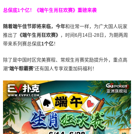
总保底1个亿！
《端午生肖狂欢赛》重磅来袭
随着端午佳节即将来临，今年
和往常一样，为广大国人玩家
推出了
《端午生肖狂欢赛》
，时间6月14日-28日，为期两周
带来系列赛总保底
1
个亿
！
除了是中国时区完美赛程、常规生肖赛奖励提升外，重点高
潮“
端午粽霸赛
”还有国人专享双重加码福利！