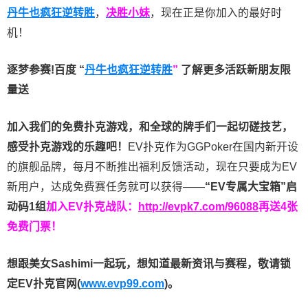
丹牛也疯狂逆转胜
，
决胜小妹
，现在正是你加入的最好时
机！
逐梦参赛!百度 “
丹牛也疯狂逆转胜
”
了解更多
活跃新朋友限
量送
加入我们的免费扑克游戏，和全球的牌手们一起切磋技艺，
感受扑克游戏的乐趣吧！
EV扑克作为GGPoker在国内新开设
的旗舰品牌，每月不断推出福利反馈活动，现在只要成为EV
新用户，达成免费赛任务就可以获得——
“EV专属大宝箱”启
动码1组
加入EV扑克战队：
http://evpk7.com/96088
再送4张
免费门票！
想跟美女Sashimi一起玩，
想知道最新资讯与赛程，
敬请锁
定EV扑克官网(
www.evp99.com
)。