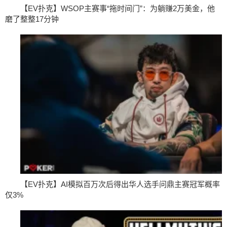
【EV扑克】WSOP主赛事“拖时间门”：为躺赚2万美金，他
磨了整整17分钟
【EV扑克】AI模拟百万次后得出华人选手问鼎主赛冠军概率
仅3%