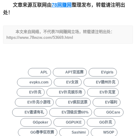
文章来源互联网由
78网赚网
整理发布，转载请注明出
处！
本文来自网络，不代表78网赚网立场，转载请注明出处：
https://www.78wzw.com/53669.html
APL
APT亚巡赛
EVgirls
evpks.com
EV女孩
EV德州扑克
EV扑克
EV扑克娱乐场
EV扑克室
EV扑克小游戏
EV疯狂送票
EV福利
EV邀请有礼
EV顶级反馈60%
GGCare
GGpoker
GGPUKE
GG扑克
GG春季狂欢赛
Sashimi
WSOP