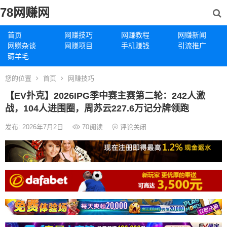
78网赚网
首页
网赚技巧
网赚教程
网赚新闻
网赚杂谈
网赚项目
手机赚钱
引流推广
薅羊毛
您的位置
首页
网赚技巧
【EV扑克】2026IPG季中赛主赛第二轮：242人激
战，104人进围圈，周苏云227.6万记分牌领跑
发布: 2026年7月2日
70
阅读
评论关闭